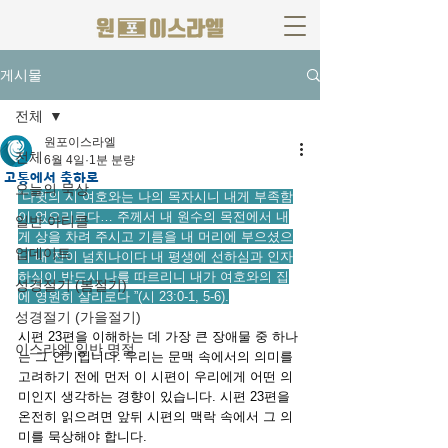
게시물
전체
원포이스라엘
전체
6월 4일
1분 분량
고통에서 축하로
오늘의 묵상
“다윗의 시 여호와는 나의 목자시니 내게 부족함
이 없으리로다… 주께서 내 원수의 목전에서 내
일반 아티클
게 상을 차려 주시고 기름을 내 머리에 부으셨으
업데이트
니 내 잔이 넘치나이다 내 평생에 선하심과 인자
하심이 반드시 나를 따르리니 내가 여호와의 집
성경절기 (봄절기)
에 영원히 살리로다 ”(시 23:0-1, 5-6).
성경절기 (가을절기)
시편 23편을 이해하는 데 가장 큰 장애물 중 하나
이스라엘 일반 명절
는 그 인기입니다. 우리는 문맥 속에서의 의미를 
고려하기 전에 먼저 이 시편이 우리에게 어떤 의
미인지 생각하는 경향이 있습니다. 시편 23편을 
온전히 읽으려면 앞뒤 시편의 맥락 속에서 그 의
미를 묵상해야 합니다.