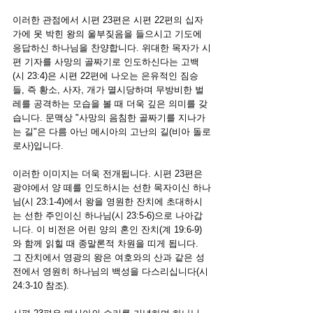
이러한 관점에서 시편 23편은 시편 22편의 십자
가에 못 박힌 왕의 울부짖음을 들으시고 기도에 
응답하신 하나님을 찬양합니다. 위대한 목자가 시
편 기자를 사망의 골짜기로 인도하신다는 고백
(시 23:4)은 시편 22편에 나오는 은유적인 짐승
들, 즉 황소, 사자, 개가 멸시당하며 무방비한 벌
레를 공격하는 모습을 볼 때 더욱 깊은 의미를 갖
습니다. 문맥상 "사망의 음침한 골짜기를 지나가
는 길"은 다름 아닌 메시아의 고난의 길(비아 돌로
로사)입니다.
이러한 이미지는 더욱 전개됩니다. 시편 23편은 
광야에서 양 떼를 인도하시는 선한 목자이신 하나
님(시 23:1-4)에서 왕을 영원한 잔치에 초대하시
는 선한 주인이신 하나님(시 23:5-6)으로 나아갑
니다. 이 비전은 어린 양의 혼인 잔치(계 19:6-9)
와 함께 읽힐 때 종말론적 차원을 띠게 됩니다. 
그 잔치에서 영광의 왕은 여호와의 산과 같은 성
전에서 영원히 하나님의 백성을 다스리십니다(시 
24:3-10 참조).