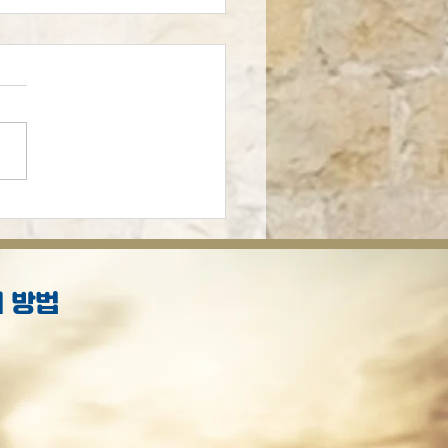
의 예언적 선집
 방법
S
.