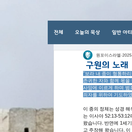
전체
오늘의 묵상
일반 아
원포이스라엘
202
이스라엘 일반 명절
구원의 노래
"보라 내 종이 형통하리니
존귀한 자와 함께 몫을 
사망에 이르게 하며 범
죄자를 위하여 기도하였느니
이 종의 정체는 성경 해
는 이사야 52:13-5
왔습니다. 반면에 1세
고 주장해 왔습니다. 이 