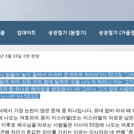
티클
업데이트
성경절기 (봄절기)
성경절기 (가을절
5년 3월 24일
2분 분량
 받들어 높이 들려서 지극히 존귀하게 되리라"(사 52:13). "그
받게 하며 강한 자와 함께 탈취한 것을 나누게 하리니 이는 그가
죄자 중 하나로 헤아림을 받았음이니라 그러나 그가 많은 사람의
라"(사 53:12). 
석에서 가장 논란이 많은 문제 중 하나입니다. 유대 랍비 라쉬 
3:12에 나오는 여호와의 종이 이스라엘(또는 이스라엘의 의로운 남은
기 이후로 예수님을 따르는 사람들은 이사야 53장에 나오는 여호
견해 차이가 중요한 의미를 가지는 이유는 이사야의 네 번째 "종의 노