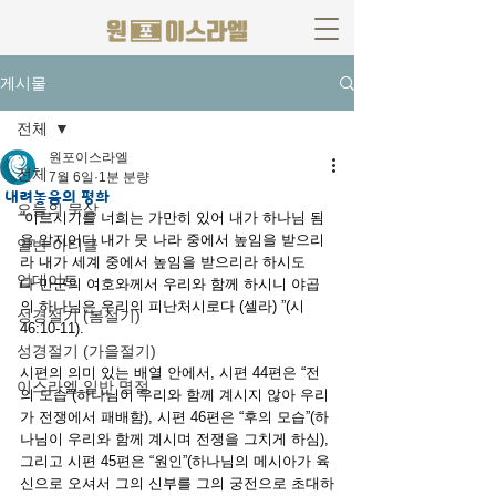
게시물
전체
원포이스라엘
전체
7월 6일
1분 분량
내려놓음의 평화
오늘의 묵상
“
이르시기를 너희는 가만히 있어 내가 하나님 됨
을 알지어다 내가 뭇 나라 중에서 높임을 받으리
일반 아티클
라 내가 세계 중에서 높임을 받으리라 하시도
업데이트
다
만군의 여호와께서 우리와 함께 하시니 야곱
의 하나님은 우리의 피난처시로다 (셀라)
 ”(시 
성경절기 (봄절기)
46:10-11).
성경절기 (가을절기)
시편의 의미 있는 배열 안에서, 시편 44편은 “전
이스라엘 일반 명절
의 모습”(하나님이 우리와 함께 계시지 않아 우리
가 전쟁에서 패배함), 시편 46편은 “후의 모습”(하
나님이 우리와 함께 계시며 전쟁을 그치게 하심), 
그리고 시편 45편은 “원인”(하나님의 메시아가 육
신으로 오셔서 그의 신부를 그의 궁전으로 초대하