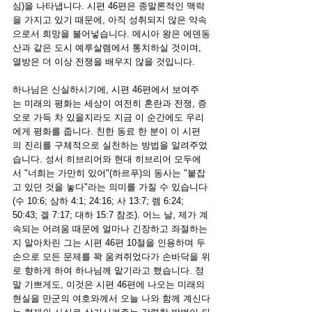
심)을 나타냅니다. 시편 46편은 종말론적인 맥락
을 가지고 있기 때문에, 아직 성취되지 않은 약속
으로서 희망을 불어넣습니다. 메시아 왕은 에덴동
산과 같은 도시 예루살렘에서 통치하실 것이며, 
열방은 더 이상 전쟁을 배우지 않을 것입니다.
하나님은 신실하시기에, 시편 46편에서 보여주
는 미래의 평화는 세상이 여전히 혼란과 전쟁, 증
오로 가득 차 있을지라도 지금 이 순간에도 우리
에게 평화를 줍니다. 친한 동료 한 분이 이 시편
의 진리를 구체적으로 실천하는 방법을 알려주었
습니다. 성서 히브리어와 현대 히브리어 모두에
서 "너희는 가만히 있어"(하르푸)의 동사는 "붙잡
고 있던 것을 놓다"라는 의미를 가질 수 있습니다
(수 10:6; 삼하 4:1; 24:16; 사 13:7; 렘 6:24; 
50:43; 겔 7:17; 대하 15:7 참조). 어느 날, 제가 계
속되는 어려움 때문에 얼마나 긴장하고 좌절하는
지 알아차린 그는 시편 46편 10절을 인용하며 두 
손으로 모든 문제를 꽉 움켜쥐었다가 손바닥을 위
로 향하게 하여 하나님께 맡기라고 했습니다. 정
말 기쁘게도, 이것은 시편 46편에 나오는 미래의 
현실을 만군의 여호와께서 오늘 나와 함께 계신다