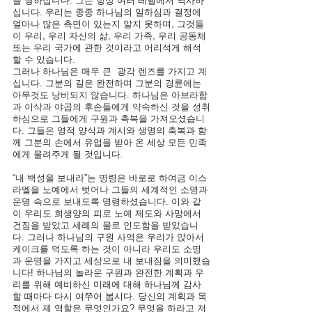
를 행하십니다. 그는 항상 여러 레벨에서 역사하
십니다. 우리는 종종 하나님의 일하심과 결정에 
얼마나 많은 측면이 있는지 알지 못하며, 그것들
이 우리, 우리 자신의 삶, 우리 가족, 우리 공동체 
또는 우리 국가에 관한 것이라고 어리석게 해석
할 수 있습니다. 
그러나 하나님은 매우 큰  광각 렌즈를 가지고 계
십니다. 그분의 길은 완전하며 그분의 경륜에는 
아무것도 낭비되지 않습니다. 하나님은 아브라함
과 이삭과 야곱의 후손들에게 약속하신 것을 성취
하심으로 그들에게 구원과 축복을 가져오셨습니
다.
그들은 영적 양식과 계시와 생명의 축복과 함
께 그분의 손에서 유업을 받아 온 세상 모든 민족
에게 물려주게 될 것입니다. 
“내 백성을 보내라”는 명령은 바로로 하여금 이스
라엘을 노예에서 벗어나 그들의 세계적인 소명과 
운명 속으로 보내도록 명령하셨습니다. 이와 같
이 우리도 희생양의 피로 노예 제도와 사망에서 
건짐을 받았고 세례의 물로 인도함을 받았습니
다. 그러나 하나님의 구원 사역은 우리가 앉아서 
케이크를 먹도록 하는 것이 아니라 우리도 소명
과 운명을 가지고 세상으로 내 보내짐을 의미했습
니다! 하나님의 놀라운 구원과 완전한 계획과 우
리를 위해 예비하신 미래에 대해 하나님께 감사
할 때마다 다시 여쭈어 봅시다. 당신의 계획과 목
적에서 제 역할은 무엇인가요? 무엇을 하라고 저