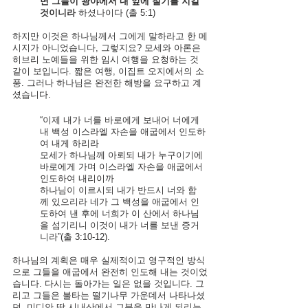
면 그들이 광야에서 내 앞에 절기를 지킬 
것이니라 
하셨나이다 (출 5:1)
하지만 이것은 하나님께서 그에게 말하라고 한 메
시지가 아니었습니다, 그렇지요? 
모세와 아론은 
히브리 노예들을 위한 임시 여행을 요청하는 것 
같이 보입니다. 짧은 여행, 이집트 오지에서의 소
풍. 그러나 하나님은 완전한 해방을 요구하고 계
셨습니다.
“이제 내가 너를 바로에게 보내어 너에게 
내 백성 이스라엘 자손을 애굽에서 인도하
여 내게 하리라
모세가 하나님께 아뢰되 내가 누구이기에 
바로에게 가며 이스라엘 자손을 애굽에서 
인도하여 내리이까
하나님이 이르시되 내가 반드시 너와 함
께 있으리라 네가 그 백성을 애굽에서 인
도하여 낸 후에 너희가 이 산에서 하나님
을 섬기리니 이것이 내가 너를 보낸 증거
니라”(출 3:10-12).
하나님의 계획은 매우 실제적이고 영구적인 방식
으로 그들을 애굽에서 완전히 인도해 내는 것이었
습니다. 다시는 돌아가는 일은 없을 것입니다. 그
리고 그들은 불타는 떨기나무 가운데서 나타나셨
던, 미디안 땅 시내산에서 그분을 만나게 되리는 