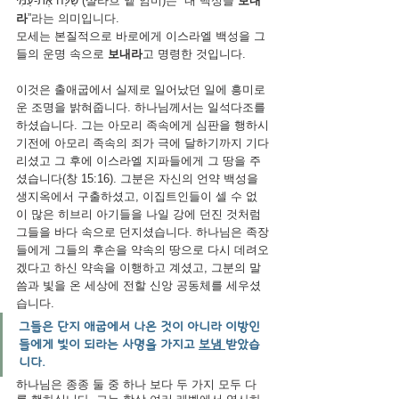
שַׁלַּח אֶת-עַמִּי (샬라흐 엩 암미)는 “내 백성을 
보내
라
”라는 의미입니다. 
모세는 본질적으로 바로에게 이스라엘 백성을 그
들의 운명 속으로 
보내라
고 명령한 것입니다.
이것은 출애굽에서 실제로 일어났던 일에 흥미로
운 조명을 밝혀줍니다. 하나님께서는 일석다조를 
하셨습니다. 그는 아모리 족속에게 심판을 행하시
기전에 아모리 족속의 죄가 극에 달하기까지 기다
리셨고 그 후에 이스라엘 지파들에게 그 땅을 주
셨습니다(창 15:16). 그분은 자신의 언약 백성을 
생지옥에서 구출하셨고, 이집트인들이 셀 수 없
이 많은 히브리 아기들을 나일 강에 던진 것처럼 
그들을 바다 속으로 던지셨습니다. 하나님은 족장
들에게 그들의 후손을 약속의 땅으로 다시 데려오
겠다고 하신 약속을 이행하고 계셨고, 그분의 말
씀과 빛을 온 세상에 전할 신앙 공동체를 세우셨
습니다.
그들은 단지 애굽에서 나온 것이 아니라 이방인
들에게 빛이 되라는 사명을 가지고 
보냄 
받았습
니다.
하나님은 종종 둘 중 하나 보다 두 가지 모두 다