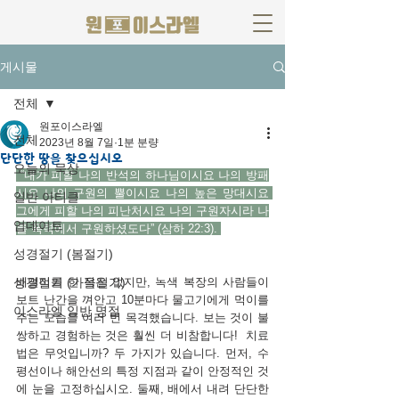
게시물
전체
원포이스라엘
전체
2023년 8월 7일
1분 분량
단단한 땅을 찾으십시오
오늘의 묵상
 “내가 피할 나의 반석의 하나님이시요 나의 방패
시요 나의 구원의 뿔이시요 나의 높은 망대시요 
일반 아티클
그에게 피할 나의 피난처시요 나의 구원자시라 나
업데이트
를 폭력에서 구원하셨도다” (삼하 22:3). 
성경절기 (봄절기)
성경절기 (가을절기)
배멀미를 한 적은 없지만, 녹색 복장의 사람들이 
보트 난간을 껴안고 10분마다 물고기에게 먹이를 
이스라엘 일반 명절
주는 모습을 여러 번 목격했습니다. 보는 것이 불
쌍하고 경험하는 것은 훨씬 더 비참합니다!  치료
법은 무엇입니까? 두 가지가 있습니다. 먼저, 수
평선이나 해안선의 특정 지점과 같이 안정적인 것
에 눈을 고정하십시오. 둘째, 배에서 내려 단단한 