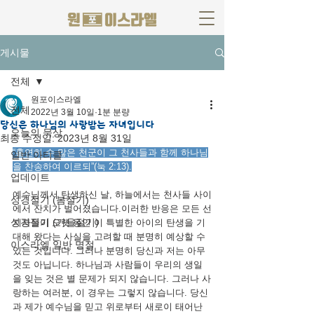
게시물
전체
원포이스라엘
전체
2022년 3월 10일
1분 분량
당신은 하나님의 사랑받는 자녀입니다
오늘의 묵상
최종 수정일:
2023년 8월 31일
“홀연히 수 많은 천군이 그 천사들과 함께 하나님
일반 아티클
을 찬송하여 이르되”(눅 2:13).
업데이트
예수님께서 탄생하신 날, 하늘에서는 천사들 사이
성경절기 (봄절기)
에서 잔치가 벌어졌습니다.이러한 반응은 모든 선
성경절기 (가을절기)
지자들이 오랫 동안 이 특별한 아이의 탄생을 기
대해 왔다는 사실을 고려할 때 분명히 예상할 수 
이스라엘 일반 명절
있는 것입니다. 그러나 분명히 당신과 저는 아무 
것도 아닙니다. 하나님과 사람들이 우리의 생일
을 잊는 것은 별 문제가 되지 않습니다. 그러나 사
랑하는 여러분, 이 경우는 그렇지 않습니다. 당신
과 제가 예수님을 믿고 위로부터 새로이 태어난 