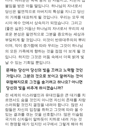
니다. 여러분은 족속 중의 한 사람이고, 시온의 접
붙임을 받은 아들 딸입니다. 하나님의 자녀로서 
당신은 필연적으로 아버지의 특성을 지니고 당신
의 가계를 대표하게 될 것입니다. 우리는 모두 메
시아 예수 안에서 상속자가 되었습니다. 그리고 
(좋든 싫든) 거듭난 하나님의 자녀로서 우리의 새
로운 본성은 필연적으
로 그분을 증오하는 세상과 
부딪히게 할 것입니다. 이것이 반유대주의의 뿌리
이며, 악이 증가함에 따라 우리는 그것이 하나님
의 모든 가족에게 향하
는 것을 점점 더 보게 될 것
입니다. 하지만 그것은 어둠 속에서 더욱 밝게 빛
날 수 있는 기회일 뿐입니다.
문제는 당신이 당신의 빛을 끄려고 노력할 것인
가입니다. 그분의 것으로 보이고 알려지는 것이 
위험해지므로 그것을 숨기려고 하나요? 아니면 
당신의 빛을 비추게 하시겠습니까? 
전 세계의 이스라엘인과 유대인들은 큰 대가를 치
르면서도 숨을 것인지 아니면 자신의 존재를 자랑
스러워할 것인지 결정을 내려야 합니다. 많은 사
람들은 자신의 입장을 취하고 그것에 따라 올 수 
있는 결과를 겪는 것을 선호합니다. 많은 이슬림 
국가의 신자들이 말하듯이 지하로 내려 가는 것
이 현명할 때가 있지만 서구에서 그렇게 해야 하