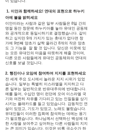
이 있습니다.
1. 이안과 함께하세요! 연대의 표현으로 하누키
아에 불을 밝히세요
이안이라는 사람과 같은 일부 사람들은 8일 간의 
명절 동안 창문에 하누키아를 놓아 유대인 공동체
와 공개적으로 동일시하기로 결정했습니다. 같이 
하고 싶지만 9개 가지가 있는 촛대가 없다면 창 
가에 9번째 양초가 살짝 올라간 8개의 작은 양초
도 그 기능을  잘 할 것 입니다. 당신은 이웃에 있
는 모든 유대인의 마음을 따뜻하게 해줄 것이며, 
다른 모든 사람들에게 유대인 공동체와의 연대의 
신호를 보낼 것입니다.
2. 행진이나 모임에 참여하여 지지를 표현하세요
전 세계 주요 도시에서 놀라운 지지 시위가 있었
습니다. 일부는 특별히 이스라엘을 지지하고 다
른 일부는 일반적으로 반유대주의에 반대합니다. 
예를 들어, 수십만 명이 런던에 모여 이스라엘 국
기와 여전히 자유를 기다리고 있는 인질들을 상기
시키는 플래카드를 들고 있었습니다. 감동적인 연
설이 있었고, 기도가 있었고, 노래도 불렀습니다. 
유대인들이 이러한 집회에 참석하는 데에는 용기
가 필요했습니다. 하나님께서 선택하신 백성에 대
한 사랑을 보여주고 싶어하는 다른 사람들의 지지
는 큰 의미가 있습니다. 이것은 비록 극소수가 하