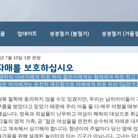
티클
업데이트
성경절기 (봄절기)
성경절기 (가을절
3년 7월 10일
1분 분량
 자매를 보호하십시오
 권하되 아버지에게 하듯 하며 젊은이에게는 형제에게 하듯 하고 
 여자에게는 온전히 깨끗함으로 자매에게 하듯 하라"(딤전 5:1-2)
육 철학에 동의하지 않을 수도 있겠지만, 우리는 남자아이들이 가
름을 받았다고 믿었기 때문에 우리 아들 둘 다 매우 어렸을 때부
냈습니다. 정욕과 외설물이 난무하고 여성이 쾌락의 대상으로 취
그들의 영적 가족, 곧 "젊은 여성들을 온전히 순수하게 자매로 대
고 계속해서 상기해야 합니다). 청년이여 주말마다 당신 옆에 앉
즐거움을 위해 설계된 놀이터의 타는 기구가 아닙니다. 그녀는 당