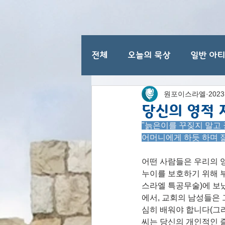
전체
오늘의 묵상
일반 아
원포이스라엘
202
이스라엘 일반 명절
당신의 영적
"늙은이를 꾸짖지 말고
어머니에게 하듯 하며 젊은
어떤 사람들은 우리의 양
누이를 보호하기 위해 부
스라엘 특공무술)에 보
에서, 교회의 남성들은 
심히 배워야 합니다(그리
씨는 당신의 개인적인 