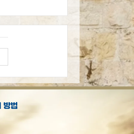
의 예언적 선집
 방법
S
.