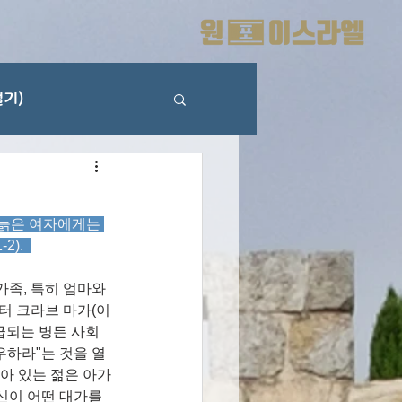
기)
늙은 여자에게는 
.  
족, 특히 엄마와 
터 크라브 마가(이
급되는 병든 사회
우하라"는 것을 열
아 있는 젊은 아가
신이 어떤 대가를 