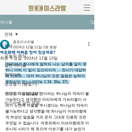
게시물
전체
원포이스라엘
전체
2024년 12월 11일
1분 분량
여호와께 어려운 일이 있을까요?
오늘의 묵상
최종 수정일:
2024년 12월 13일
"마리아가 천사에게 말하되 나는 남자를 알지 못
일반 아티클
하니 어찌 이 일이 있으리이까 ... 천사가 대답하
업데이트
여 이르되... 대저 하나님의 모든 말씀은 능하지 
못하심이 없느니라'(눅 1:34, 35a, 37). 
성경절기 (봄절기)
성경절기 (가을절기)
처녀가 아들을 낳을 것이라는 하나님의 약속이 불
가능하다고 생각했던 마리아에게 가브리엘이 사
이스라엘 일반 명절
라가 노년에 아들을 주시겠다는 하나님의 약속이 
불가능하다고 생각했을 때 하나님이 아브라함에
게 하셨던 말씀을 거의 문자 그대로 인용한 것은 
우연일 수 없습니다: 여호와께서 아브라함에게 이
르시되 사라가 왜 웃으며 이르기를 내가 늙었거