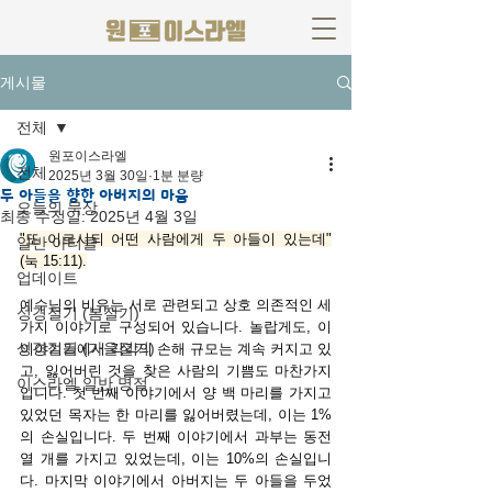
게시물
전체
원포이스라엘
전체
2025년 3월 30일
1분 분량
두 아들을 향한 아버지의 마음
오늘의 묵상
최종 수정일:
2025년 4월 3일
"또 이르시되 어떤 사람에게 두 아들이 있는데"
일반 아티클
(눅 15:11).
업데이트
예수님의 비유는 서로 관련되고 상호 의존적인 세 
성경절기 (봄절기)
가지 이야기로 구성되어 있습니다. 놀랍게도, 이 
성경절기 (가을절기)
이야기들에서 각각의 손해 규모는 계속 커지고 있
고, 잃어버린 것을 찾은 사람의 기쁨도 마찬가지
이스라엘 일반 명절
입니다. 첫 번째 이야기에서 양 백 마리를 가지고 
있었던 목자는 한 마리를 잃어버렸는데, 이는 1%
의 손실입니다. 두 번째 이야기에서 과부는 동전 
열 개를 가지고 있었는데, 이는 10%의 손실입니
다. 마지막 이야기에서 아버지는 두 아들을 두었