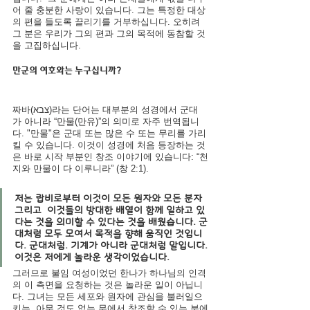
어 줄 충분한 사랑이 있습니다. 그는 특정한 대상
의 편을 들도록 끌리기를 거부하십니다. 오히려 
그 분은 우리가 그의 편과 그의 목적에 동참할 것
을 고집하십니다.
만군의 여호와는 누구십니까?
짜바(צבא)라는 단어는 대부분의 성경에서 군대
가 아니라 
“만물(만유)”
의 의미로 자주 번역됩니
다. "만물"은 군대 또는 많은 수 또는 무리를 가리
킬 수 있습니다. 이것이 성경에 처음 등장하는 것
은 바로 시작 부분인 창조 이야기에 있습니다: “천
지와 만물이 다 이루니라” (창 2:1).
저는 랍비로부터 ​​이것이 모든 원자와 모든 분자 
그리고  이것들의 방대한 배열이 함께 일하고 있
다는 것을 의미할 수 있다는 것을 배웠습니다. 군
대처럼 모두 모여서 목적을 향해 움직인 것입니
다. 군대처럼. 기계가 아니라 군대처럼 말입니다. 
이것은 저에게 놀라운 생각이었습니다.
그러므로 불임 여성이었던 한나가 하나님의 인격
의 이 측면을 요청하는 것은 놀라운 일이 아닙니
다. 그녀는 모든 세포와 원자에 관심을 불러일으
키는, 아무 것도 없는 무에서 창조할 수 있는 분에