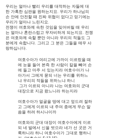
우리는 얼마나 빨리 우리를 대적하는 자들에 대
한 가혹한 심판을 원하는지요. 우리가 하나님의 
손 안에 안전할 때 진짜 위협이 없다고 믿기에는 
우리가 얼마나 느린지요. 
전쟁이 여호와께 속한 것임을 잊어버릴 때 우리
는 얼마나 혼란스럽고 무자비하게 되는지요. 전쟁
은 여호와께 속할 뿐만 아니라 우리의 적들도 그 
분에게 속합니다. 그리고 그 분은 그들을 매우 사
랑하십니다.
여호수아가 여리고에 가까이 이르렀을 때
에 눈을 들어 본즉 한 사람이 칼을 빼어 손
에 들고 마주 서 있는지라 여호수아가 나
아가서 그에게 묻되 너는 우리를 위하느
냐 우리의 적들을 위하느냐 하니 
그가 이르되 아니라 나는 여호와의 군대 
대장으로 지금 왔느니라 하는지라 
여호수아가 얼굴을 땅에 대고 엎드려 절하
고 그에게 이르되 내 주여 종에게 무슨 말
씀을 하려 하시나이까
여호와의 군대 대장이 여호수아에게 이르
되 네 발에서 신을 벗으라 네가 선 곳은 거
룩하니라 하니 여호수아가 그대로 행하니