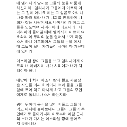
매 엘리사의 말대로 그들의 눈을 어둡게 
하신지라
엘리사가 그들에게 이르되 이
는 그 길이 아니요 이는 그 성읍도 아니니 
나를 따라 오라 내가 너희를 인도하여 너
희가 찾는 사람에게로 나아가리라 하고 그
들을 인도하여 사마리아에 이르니라
사
마리아에 들어갈 때에 엘리사가 이르되 여
호와여 이 무리의 눈을 열어서 보게 하옵
소서 하니 여호와께서 그들의 눈을 여시
매 그들이 보니 자기들이 사마리아 가운데
에 있더라
이스라엘 왕이 그들을 보고 엘리사에게 이
르되 내 아버지여 내가 치리이까 내가 치
리이까 하니
대답하되 치지 마소서 칼과 활로 사로잡
은 자인들 어찌 치리이까 떡과 물을 그들 
앞에 두어 먹고 마시게 하고 그들의 주인
에게로 돌려보내소서 하는지라
왕이 위하여 음식을 많이 베풀고 그들이 
먹고 마시매 놓아보내니 그들이 그들의 주
인에게로 돌아가니라 이로부터 아람 군사
의 부대가 다시는 이스라엘 땅에 들어오
지 못하니라