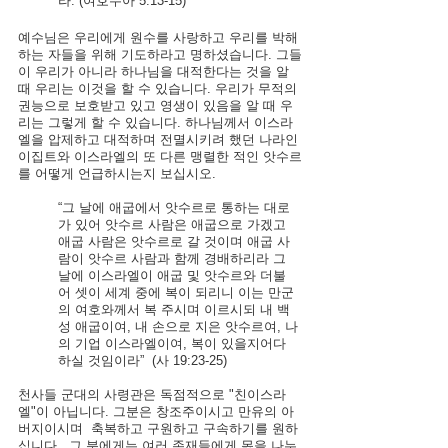
라. (여호수아 5:13-15)
예수님은 우리에게 원수를 사랑하고 우리를 박해
하는 자들을 위해 기도하라고 명하셨습니다. 그들
이 우리가 아니라 하나님을 대적한다는 것을 알 
때 우리는 이것을 할 수 있습니다. 우리가 무적의 
권능으로 보호받고 있고 영생이 있음을 알 때 우
리는 그렇게 할 수 있습니다. 하나님께서 이스라
엘을 압제하고 대적하며 전멸시키려 했던 나라인 
이집트와 이스라엘의 또 다른 맹렬한 적인 앗수르
를 어떻게 언급하시는지 보십시오.
“그 날에 애굽에서 앗수르로 통하는 대로
가 있어 앗수르 사람은 애굽으로 가겠고 
애굽 사람은 앗수르로 갈 것이며 애굽 사
람이 앗수르 사람과 함께 경배하리라 그 
날에 이스라엘이 애굽 및 앗수르와 더불
어 셋이 세계 중에 복이 되리니 이는 만군
의 여호와께서 복 주시며 이르시되 내 백
성 애굽이여, 내 손으로 지은 앗수르여, 나
의 기업 이스라엘이여, 복이 있을지어다 
하실 것임이라”  (사 19:23-25)
천사들 군대의 사령관은 독점적으로 "친이스라
엘"이 아닙니다. 그분은 창조주이시고 만유의 아
버지이시며  축복하고 구원하고 구속하기를 원하
십니다.  그 분에게는 여러 존재들에게 몫을 나누