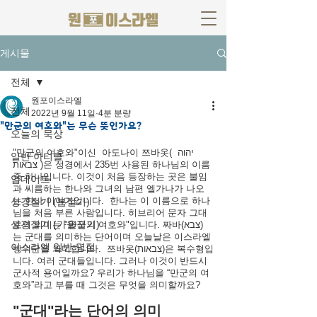
게시물
전체
원포이스라엘
전체
2022년 9월 11일
4분 분량
"만군의 여호와"는 무슨 뜻인가요?
오늘의 묵상
"만군의 여호와"이신  아도나이 쯔바옷( יהוה 
일반 아티클
צבאות )은 성경에서 235번 사용된 하나님의 이름 
중 하나입니다. 이것이 처음 등장하는 곳은 불임
업데이트
과 씨름하는 한나와 그녀의 남편 엘가나가 나오
는 한나 이야기입니다.  한나는 이 이름으로 하나
성경절기 (봄절기)
님을 처음 부른 사람입니다. 히브리어 문자 그대
성경절기 (가을절기)
로의 의미는 "만군의 여호와"입니다. 짜바(צבא)
는 군대를 의미하는 단어이며 오늘날은 이스라엘 
이스라엘 일반 명절
방위군을 의미합니다.  쯔바옷(צבאות)은 복수형입
니다. 여러 군대들입니다. 그러나 이것이 반드시 
군사적 용어일까요? 우리가 하나님을 “만군의 여
호와”라고 부를 때 그것은 무엇을 의미할까요?
"군대"라는 단어의 의미