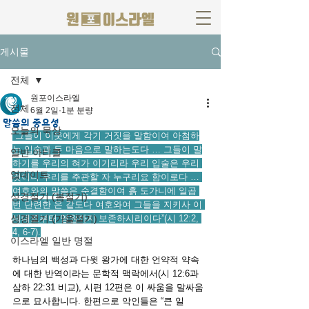
게시물
전체
원포이스라엘
전체
6월 2일
1분 분량
말씀의 중요성
오늘의 묵상
“그들이 이웃에게 각기 거짓을 말함이여 아첨하
는 입술과 두 마음으로 말하는도다 … 그들이 말
일반 아티클
하기를 우리의 혀가 이기리라 우리 입술은 우리 
업데이트
것이니 우리를 주관할 자 누구리요 함이로다 … 
여호와의 말씀은 순결함이여 흙 도가니에 일곱 
성경절기 (봄절기)
번 단련한 은 같도다 여호와여 그들을 지키사 이 
성경절기 (가을절기)
세대로부터 영원까지 보존하시리이다”(시 12:2, 
4, 6-7).
이스라엘 일반 명절
하나님의 백성과 다윗 왕가에 대한 언약적 약속
에 대한 반역이라는 문학적 맥락에서(시 12:6과 
삼하 22:31 비교), 시편 12편은 이 싸움을 말싸움
으로 묘사합니다. 한편으로 악인들은 “큰 일