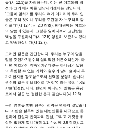
들”(시 12:3)을 자랑하는데, 이는 곧 여호와의 백
성과 그의 메시아를 멸망시키겠다는 것입니다. 
“
그들이 말하기를 우리의 혀가 이기리라 우리 입
술은 우리 것이니 우리를 주관할 자 누구리요 함
이로다
”(시 12:4; 시 2:3 참조). 반대편에는 여호와
의 말씀이 있는데, 그분은 일어나셔서 고난받는 
백성을 구원하시고(시 12:5) 영원히 보존하시겠다
고 약속하십니다(시 12:7).
그러면 질문은 간단합니다. 우리는 누구의 말을 
믿을 것인가? 원수의 심리적인 허튼소리인가, 아
니면 여호와의 약속인가? 다윗은 하나님의 말씀
의 측량할 수 없는 가치와 원수의 말이 얼마나 무
가치한지를 강조함으로써 선택을 분명히 합니다. 
원수의 말은 히브리어로 "거짓"이라는 뜻의 " שוא 
샤브"(2절)입니다. 반면에 하나님의 말씀은 용광
로에서 일곱 번 정련한 은과 같습니다(시 12:6).
우리 영혼을 향한 원수의 전략은 변하지 않았습니
다. 사탄은 설득력 있는 대변인들을 대규모로 동
원하여 진실과 반쪽짜리 진실, 그리고 거짓을 뒤
섞어 말하게 합니다(창 3:1, 4-5; 에 3:8 참조). 그