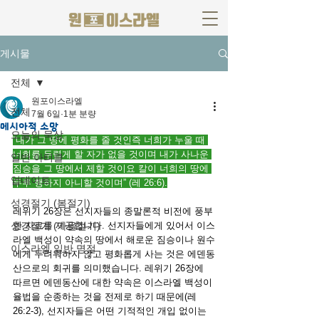
게시물
전체
원포이스라엘
전체
7월 6일
1분 분량
메시아적 소망
오늘의 묵상
“내가 그 땅에 평화를 줄 것인즉 너희가 누울 때 
너희를 두렵게 할 자가 없을 것이며 내가 사나운 
일반 아티클
짐승을 그 땅에서 제할 것이요 칼이 너희의 땅에 
업데이트
두루 행하지 아니할 것이며” (레 26:6).
성경절기 (봄절기)
레위기 26장은 선지자들의 종말론적 비전에 풍부
성경절기 (가을절기)
한 자료를 제공합니다. 선지자들에게 있어서 이스
라엘 백성이 약속의 땅에서 해로운 짐승이나 원수
이스라엘 일반 명절
에게 두려워하지 않고 평화롭게 사는 것은 에덴동
산으로의 회귀를 의미했습니다. 레위기 26장에 
따르면 에덴동산에 대한 약속은 이스라엘 백성이 
율법을 순종하는 것을 전제로 하기 때문에(레 
26:2-3), 선지자들은 어떤 기적적인 개입 없이는 