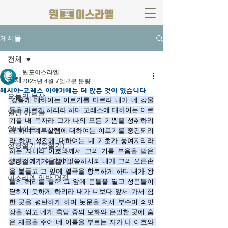
게시물
전체
원포이스라엘
전체
2025년 4월 7일
2분 분량
메시야-고레스 이야기에는 더 많은 것이 있습니다
오늘의 묵상
“깊음에 대하여는 이르기를 마르라 내가 네 강물
들을 마르게 하리라 하며 고레스에 대하여는 이르
일반 아티클
기를 내 목자라 그가 나의 모든 기쁨을 성취하리
업데이트
라 하며 예루살렘에 대하여는 이르기를 중건되리
라 하며 성전에 대하여는 네 기초가 놓여지리라 
성경절기 (봄절기)
하는 자니라 
여호와께서 그의 기름 부음을 받은 
성경절기 (가을절기)
고레스에게 이같이 말씀하시되 내가 그의 오른손
을 붙들고 그 앞에 열국을 항복하게 하며 내가 왕
이스라엘 일반 명절
들의 허리를 풀어 그 앞에 문들을 열고 성문들이 
닫히지 못하게 하리라
내가 너보다 앞서 가서 험
한 곳을 평탄하게 하며 놋문을 쳐서 부수며 쇠빗
장을 꺾고
네게 흑암 중의 보화와 은밀한 곳에 숨
은 재물을 주어 네 이름을 부르는 자가 나 여호와 