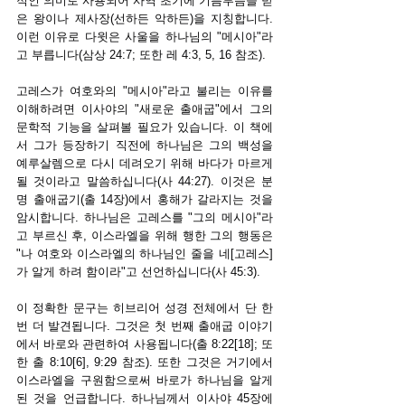
적인 의미로 사용되어 사역 초기에 기름부음을 받
은 왕이나 제사장(선하든 악하든)을 지칭합니다. 
이런 이유로 다윗은 사울을 하나님의 "메시아"라
고 부릅니다(삼상 24:7; 또한 레 4:3, 5, 16 참조).
고레스가 여호와의 "메시아"라고 불리는 이유를 
이해하려면 이사야의 "새로운 출애굽"에서 그의 
문학적 기능을 살펴볼 필요가 있습니다. 이 책에
서 그가 등장하기 직전에 하나님은 그의 백성을 
예루살렘으로 다시 데려오기 위해 바다가 마르게 
될 것이라고 말씀하십니다(사 44:27). 이것은 분
명 출애굽기(출 14장)에서 홍해가 갈라지는 것을 
암시합니다. 하나님은 고레스를 "그의 메시아"라
고 부르신 후, 이스라엘을 위해 행한 그의 행동은 
"나 여호와 이스라엘의 하나님인 줄을 네[고레스]
가 알게 하려 함이라"고 선언하십니다(사 45:3).
이 정확한 문구는 히브리어 성경 전체에서 단 한 
번 더 발견됩니다. 그것은 첫 번째 출애굽 이야기
에서 바로와 관련하여 사용됩니다(출 8:22[18]; 또
한 출 8:10[6], 9:29 참조). 또한 그것은 거기에서 
이스라엘을 구원함으로써 바로가 하나님을 알게 
된 것을 언급합니다. 하나님께서 이사야 45장에