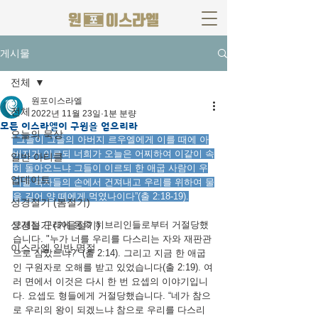
게시물
전체
원포이스라엘
전체
2022년 11월 23일
1분 분량
모든 이스라엘이 구원을 얻으리라
오늘의 묵상
"그들이 그들의 아버지 르우엘에게 이를 때에 아
버지가 이르되 너희가 오늘은 어찌하여 이같이 속
일반 아티클
히 돌아오느냐 그들이 이르되 한 애굽 사람이 우
업데이트
리를 목자들의 손에서 건져내고 우리를 위하여 물
을 길어 양 떼에게 먹였나이다”(출 2:18-19).
성경절기 (봄절기)
성경절기 (가을절기)
모세는 근래에 동족 히브리인들로부터 거절당했
습니다. "누가 너를 우리를 다스리는 자와 재판관
이스라엘 일반 명절
으로 삼았느냐?" (출 2:14). 그리고 지금 한 애굽
인 구원자로 오해를 받고 있었습니다(출 2:19). 여
러 면에서 이것은 다시 한 번 요셉의 이야기입니
다. 요셉도 형들에게 거절당했습니다. “네가 참으
로 우리의 왕이 되겠느냐 참으로 우리를 다스리