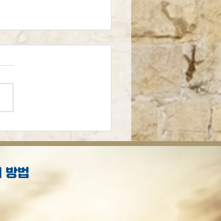
의 예언적 선집
 방법
S
.