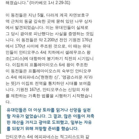
해졌습니다.” (마카베오 1서 2:29-31)
이 동전들은 지난 5월, 다라게 계곡 자연보호구
역 근처의 동굴 깊숙한 곳에 묻혀 있던 나무 상자
에서 발견되었습니다. 이는 유대인들이 실제로 
그 당시 광야로 피난했다는 사실을 증명하는 것입
니다. 이 동전들은 약 2,200년 전인 기원전 176년
에서 170년 사이에 주조된 것으로, 이 때는 유대
인들이 안티오쿠스 4세 치하에서 셀레우코스 왕
조(그리스)에 대항하여 봉기하기 직전의 시기입니
다. 이집트의 프톨레마이오스 6세 왕이 주조한 
이 동전들은 프톨레마이오스의 숙부인 안티오쿠
스 4세 에피파네스(‘현현한 신’, ‘영광스러운 자’라
는 뜻)가 이집트 전역을 통치하던 시대를 보여줍
니다. 기원전 167년, 안티오쿠스는 신앙의 자유
를 제한하는 가혹한 법률을 시행하기 시작했습니
다.
유대인들은 더 이상 토라를 읽거나 신앙을 실천
할 자유가 없었습니다. 그 결과, 많은 이들이 저축
한 재산을 가지고 광야로 도피했고, 일부는 자유
를 되찾기 위해 저항할 준비를 했습니다.
안티오쿠스 4세 에피파네스는 적그리스도와 같