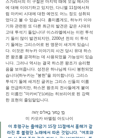
스가랴서의 이 구절은 마지막 때에 오실 메시아
에 대해 이야기하고 있지만, 다니엘 11장에서처
럼 마카비 시대에 대한 예언도 어느 정도 성취되
었다고 볼 수 있습니다. 흥미롭게도, 하누카 이야
기와 관련된 또 다른 최근의 발견은 같은 시대의 
고대 투석기 돌입니다! 이스라엘에서는 이런 투석
기 돌이 많이 발견되지만, 2200년 전의 이 투석
기 돌에는 그리스어로 된 명문이 새겨져 있습니
다. 이것은 하누카 이야기의 사건 당시 유대 하스
몬 왕조를 공격하는 데 사용되었을 가능성이 있습
니다. 그러나 역사는 결국 하스몬 왕조가 승리했
음을 보여줍니다. 성전은 하나님께 다시 봉헌되었
습니다(하누카는 "봉헌"을 의미합니다). 그리스 
투석기 돌에 새겨진 글귀는 그리스 신들의 이름
을 언급하지만, 하스몬 왕조의 전사들에게 붙여
진 이름인 "마카비"(מכבי)는 히브리어로 된 강력
한 표현의 줄임말입니다.
מ
י 
כ
מוך 
ב
אלים 
י
הוה
미 카모카 바엘림 아도나이
이 후렴구는 출애굽기 15장 11절에서 홍해가 갈
라진 후 불렀던 노래에서 따온 것입니다. "여호와