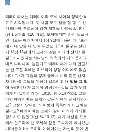
9).
예레미야서는 예레미야와 모세 사이의 명백한 비
유로 시작됩니다. 두 사람 모두 말을 잘 할 수 없
기 때문에 부르심에 강한 저항을 나타냈습니다
(렘 1:6과 출 4:10 비교). 모세에 대한 가장 노골적
인 비교는 예레미야서 1장 9절에 나옵니다. “보라 
내가 내 말을 네 입에 두었노라.” 이 문구는 신명
기 18장 18절에서 모세와 같은 미래의 선지자를 
일으키시겠다는 하나님의 약속에서 거의 문자그
대로 나타나며, 놀랍게도 예레미야에 대해 언급하
는 한 구절 외에는 히브리어 성경 어디에도 없습
니다: "내가 그들의 형제 중에서 너와 같은 선지
자 하나를 그들을 위하여 일으키고 
내 말을 그 입
에 두리니 
내가 그에게 명령하는 것을 그가 무리
에게 다 말하리라”(신 18:18; 렘 5:14 참조). 그렇
다면 예레미야는 모세와 같은 약속의 선지자인가
요? 그렇지 않다면 왜 이렇게 독특하게 비교하는 
걸까요? 예레미야는 모세와 같이 이적과 기사를 
행하지도 않았고(신 34:10-12), 자기 백성을 포로
에서 인도하여 낸 모세와 같은 구속자가 아니었습
니다(출 3:10). 오히려 예레미야는 자신의 뜻에 반