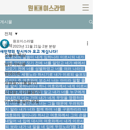
게시물
전체
원포이스라엘
전체
2023년 11월 21일
2분 분량
새언약의 창시자가 오고 계십니다!
오늘의 묵상
“여호와의 말씀이 내게 임하니라 이르시되 내가 
너를 모태에 짓기 전에 너를 알았고 네가 배에서 
일반 아티클
나오기 전에 너를 성별하였고 너를 여러 나라의 
업데이트
선지자로 세웠노라 하시기로 내가 이르되 슬프도
소이다 주 여호와여 보소서 나는 아이라 말할 줄
성경절기 (봄절기)
을 알지 못하나이다 하니 여호와께서 내게 이르시
성경절기 (가을절기)
되 너는 아이라 말하지 말고 내가 너를 누구에게 
보내든지 너는 가며 내가 네게 무엇을 명령하든
이스라엘 일반 명절
지 너는 말할지니라 너는 그들 때문에 두려워하
지 말라 내가 너와 함께 하여 너를 구원하리라 나 
여호와의 말이니라 하시고 여호와께서 그의 손을 
내밀어 내 입에 대시며 여호와께서 내게 이르시
되 보라 내가 내 말을 네 입에 두었노라”(렘 1:4-