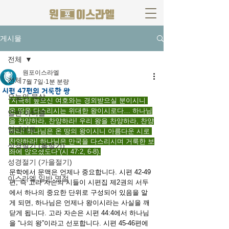
게시물
전체
원포이스라엘
전체
7월 7일
1분 분량
시편 47편의 거룩한 왕
오늘의 묵상
“지극히 높으신 여호와는 경외받으실 분이시니 
온 땅을 다스리시는 위대한 왕이시로다… 하나님
일반 아티클
을 찬양하라, 찬양하라! 우리 왕을 찬양하라, 찬양
업데이트
하라! 하나님은 온 땅의 왕이시니 아름다운 시로 
찬양하라! 하나님은 만국을 다스리시며 거룩한 보
성경절기 (봄절기)
좌에 앉으셨도다”(시 47:2, 6-8).
성경절기 (가을절기)
문학에서 문맥은 언제나 중요합니다. 시편 42-49
이스라엘 일반 명절
편, 즉 고라 자손의 시들이 시편집 제2권의 서두
에서 하나의 중요한 단위로 구성되어 있음을 알
게 되면, 하나님은 언제나 왕이시라는 사실을 깨
닫게 됩니다. 고라 자손은 시편 44:4에서 하나님
을 “나의 왕”이라고 선포합니다. 시편 45-46편에