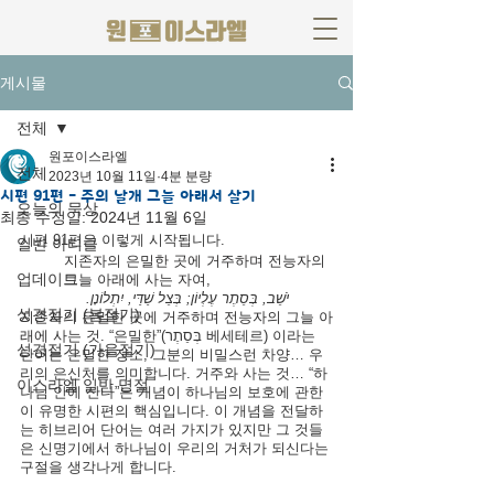
게시물
전체
원포이스라엘
전체
2023년 10월 11일
4분 분량
시편 91편 - 주의 날개 그늘 아래서 살기
오늘의 묵상
최종 수정일:
2024년 11월 6일
시편 91편은 이렇게 시작됩니다.
일반 아티클
지존자의 은밀한 곳에 거주하며 전능자의 
업데이트
그늘 아래에 사는 자여,
יֹשֵׁב, בְּסֵתֶר עֶלְיוֹן; בְּצֵל שַׁדַּי, יִתְלוֹנָן.
성경절기 (봄절기)
지존자의 은밀한 곳에 거주하며 전능자의 그늘 아
래에 사는 것. 
“은밀한”(בְּסֵתֶר 베세테르) 이라는 
성경절기 (가을절기)
단어는 은밀한 장소, 그분의 비밀스런 차양… 우
리의 은신처를 의미합니다. 거주와 사는 것… “하
이스라엘 일반 명절
나님 안에 산다”는 개념이 하나님의 보호에 관한 
이 유명한 시편의 핵심입니다. 이 개념을 전달하
는 히브리어 단어는 여러 가지가 있지만 그 것들
은 신명기에서 하나님이 우리의 거처가 되신다는 
구절을 생각나게 합니다.