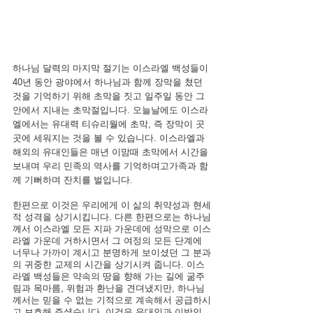
하나님 달력의 마지막 절기는 이스라엘 백성들이 
40년 동안 광야에서 하나님과 함께 장막을 쳤던 
것을 기억하기 위해 초막을 짓고 일주일 동안 그 
안에서 지내는 초막절입니다. 오늘날에도 이스라
엘에서는 유대력 티슈리월에 초막, 즉 장막이 곳
곳에 세워지는 것을 볼 수 있습니다. 이스라엘과 
해외의 유대인들은 매년 이맘때 초막에서 시간을 
보내며 우리 민족의 역사를 기억하며고가족과 함
께 기뻐하며 잔치를 벌입니다.
한편으로 이것은 우리에게 이 삶의 취약성과 현세
적 성격을 상기시킵니다. 다른 한편으로는 하나님
께서 이스라엘 모든 지파 가운데에 성막으로 이스
라엘 가운데 거하시면서 그 여정의 모든 단계에 
너무나 가까이 계시고 분명하게 보이셨던 그 분과
의 귀중한 교제의 시간을 상기시켜 줍니다. 이스
라엘 백성들은 약속의 땅을 향해 가는 길에 굶주
림과 목마름, 위험과 환난을 견뎌냈지만, 하나님
께서는 믿을 수 없는 기적으로 계속해서 공급하시
고 보호해 주셨습니다. 이것은 유대인과 이방인