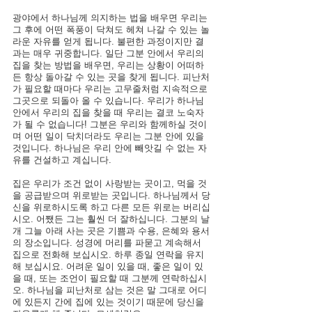
광야에서 하나님께 의지하는 법을 배우면 우리는 
그 후에 어떤 폭풍이 닥쳐도 헤쳐 나갈 수 있는 놀
라운 자유를 얻게 됩니다. 불편한 과정이지만 결
과는 매우 귀중합니다. 일단 그분 안에서 우리의 
집을 찾는 방법을 배우면, 우리는 상황이 어떠하
든 항상 돌아갈 수 있는 곳을 찾게 됩니다. 피난처
가 필요할 때마다 우리는 고무줄처럼 지속적으로 
그곳으로 되돌아 올 수 있습니다. 우리가 하나님 
안에서 우리의 집을 찾을 때 우리는 결코 노숙자
가 될 수 없습니다! 그분은 우리와 함께하실 것이
며 어떤 일이 닥치더라도 우리는 그분 안에 있을 
것입니다. 하나님은 우리 안에 빼앗길 수 없는 자
유를 건설하고 계십니다.
집은 우리가 조건 없이 사랑받는 곳이고, 먹을 것
을 공급받으며 위로받는 곳입니다. 하나님께서 당
신을 위로하시도록 하고 다른 모든 위로는 버리십
시오. 어쨌든 그는 훨씬 더 잘하십니다. 그분의 날
개 그늘 아래 사는 곳은 기쁨과 수용, 은혜와 용서
의 장소입니다. 성경에 머리를 파묻고 계속해서 
집으로 전화해 보십시오. 하루 종일 연락을 유지
해 보십시요. 어려운 일이 있을 때, 좋은 일이 있
을 때, 또는 조언이 필요할 때 그분께 연락하십시
오. 하나님을 피난처로 삼는 것은 말 그대로 어디
에 있든지 간에 집에 있는 것이기 때문에 당신을 