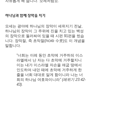
자유롭게 해 줍니다. 모세처럼요.
하나님과 함께 장막을 치기
모세는 광야에 하나님의 장막이 세위지기 전날, 
하나님의 장막이 그 주위에 진을 치고 있는 백성
의 장막으로 둘러싸여 있을 때 시편 91편을 썼습
니다. 장막절, 즉 초막절(סוכות 수콧)도 이 개념을 
말합니다.
“너희는 이레 동안 초막에 거주하되 이스
라엘에서 난 자는 다 초막에 거주할지니 
이는 내가 이스라엘 자손을 애굽 땅에서 
인도하여 내던 때에 초막에 거주하게 한 
줄을 너희 대대로 알게 함이니라 나는 너
희의 하나님 여호와이니라
” (레위기 23:42-
43).