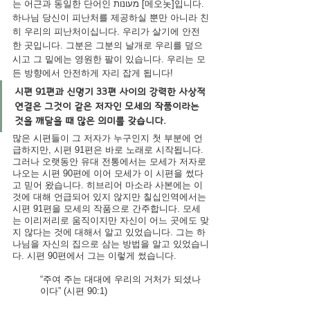
는 어근과 동일한 단어인 מעונות [메오놋]입니다. 
하나님 당신이 피난처를 제공하실 뿐만 아니라 친
히 우리의 피난처이십니다. 우리가 살기에 안전
한 곳입니다. 그분은 그분의 날개로 우리를 덮으
시고 그 밑에는 영원한 팔이 있습니다. 우리는 모
든 방향에서 안전하게 자리 잡게 됩니다!
시편 91편과 신명기 33편 사이의 강력한 사상적 
연결은 그것이 같은 저자인 모세의 작품이라는 
것을 깨달을 때 많은 의미를 갖습니다.
많은 시편들이 그 저자가 누구인지 첫 부분에 언
급하지만, 시편 91편은 바로 노래로 시작됩니다. 
그러나 오랫동안 유대 전통에서는 모세가 저자로 
나오는 시편 90편에 이어 모세가 이 시편을 썼다
고 믿어 왔습니다. 히브리어 마소라 사본에는 이 
것에 대해 언급되어 있지 않지만 칠십인역에서는 
시편 91편을 모세의 작품으로 간주합니다. 모세
는 이리저리로 움직이지만 자신이 어느 곳에도 맞
지 않다는 것에 대해서 알고 있었습니다. 그는 하
나님을 자신의 집으로 삼는 방법을 알고 있었습니
다. 시편 90편에서 그는 이렇게 썼습니다.
“
주여 주는 대대에 우리의 거처가 되셨나
이다
” (시편 90:1)