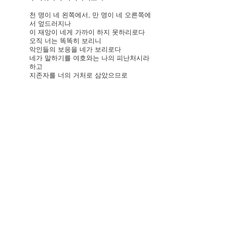
천 명이 네 왼쪽에서, 만 명이 네 오른쪽에
서 엎드러지나 
이 재앙이 네게 가까이 하지 못하리로다
오직 너는 똑똑히 보리니 
악인들의 보응을 네가 보리로다
네가 말하기를 여호와는 나의 피난처시라 
하고 
지존자를 너의 거처로 삼았으므로
화가 네게 미치지 못하며 
재앙이 네 장막에 가까이 오지 못하리니
그가 너를 위하여 그의 천사들을 명령하
사 
네 모든 길에서 너를 지키게 하심이라
그들이 그들의 손으로 너를 붙들어 
발이 돌에 부딪히지 아니하게 하리로다
네가 사자와 독사를 밟으며 
젊은 사자와 뱀을 발로 누르리로다
하나님이 이르시되 그가 나를 사랑한즉 내
가 그를 건지리라 
그가 내 이름을 안즉 내가 그를 높이리라
그가 내게 간구하리니 내가 그에게 응답하
리라 
그들이 환난 당할 때에 내가 그와 함께 하