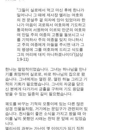
“그들이 실로에서 먹고 마신 후에 한나가 
일어나니 그 때에 제사장 엘리는 여호와
의 전 문설주 곁 의자에 앉아 있었더라
한
나가 마음이 괴로워서 여호와께 기도하고 
통곡하며
서원하여 이르되 만군의 여호와
여 만일 주의 여종의 고통을 돌보시고 나
를 기억하사 주의 여종을 잊지 아니하시
고 주의 여종에게 아들을 주시면 내가 그
의 평생에 그를 여호와께 드리고 삭도를 
그의 머리에 대지 아니하겠나이다”(삼상 
1:9-11)
한나는 절망적이었습니다. 그녀는 하나님을 만나
기를 희망하며 실로로, 바로 하나님의 집으로 왔
습니다. 그녀에게는 열린 문, 열린 하늘 그리고 기
적의 기회가 필요했습니다. 그녀의 자궁을 닫으
신 분에게 다가가서 긍휼을 구하며 기도 응답을 
받을 수 있는 일종의 길이 필요했습니다. 
궤도를 바꾸는 기적의 모퉁이에 있는 다른 많은 
성경 인물들처럼, 거기에는 문입구가 관련되어 있
습니다. 천사들이 좋은 소식을 가지고 왔을 때 아
이를 낳지 못했던 사래는 천막 문 앞에 서 있었습
니다. 
엘리사의 과부는 가난이 옛 이야기가 되기 직전