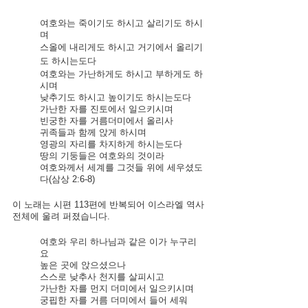
여호와는 죽이기도 하시고 살리기도 하시
며 
스올에 내리게도 하시고 거기에서 올리기
도 하시는도다
여호와는 가난하게도 하시고 부하게도 하
시며 
낮추기도 하시고 높이기도 하시는도다
가난한 자를 진토에서 일으키시며 
빈궁한 자를 거름더미에서 올리사 
귀족들과 함께 앉게 하시며 
영광의 자리를 차지하게 하시는도다 
땅의 기둥들은 여호와의 것이라 
여호와께서 세계를 그것들 위에 세우셨도
다(삼상 2:6-8)
이 노래는 시편 113편에 반복되어 이스라엘 역사 
전체에 울려 퍼졌습니다.
여호와 우리 하나님과 같은 이가 누구리
요 
높은 곳에 앉으셨으나
스스로 낮추사 천지를 살피시고
가난한 자를 먼지 더미에서 일으키시며 
궁핍한 자를 거름 더미에서 들어 세워