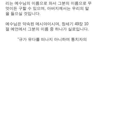
리는 예수님의 이름으로 와서 그분의 이름으로 무
엇이든 구할 수 있으며, 아버지께서는 우리의 말
을 들으실 것입니다.
예수님은 약속된 메시야이시며, 창세기 49장 10
절 예언에서 그분의 이름 중 하나가 실로입니다.
“규가 유다를 떠나지 아니하며 통치자의 
지팡이가 그 발 사이에서 떠나지 아니하기
를 실로가 오시기까지 이르리니 그에게 모
든 백성이 복종하리로다.”
야곱이 그의 열두 아들 모두에게 예언적 축복을 
선포할 때, 유다에 대한 그의 축복에는 메시야에 
관한 약속도 포함되었습니다. 통치자는 유다 가문
에서 나올 것입니다. 홀은 그분의 손에 있고 그분
은 백성을 다스릴 것입니다. 그는 '실로'라고 불립
니다.  이 히브리어 용어는 이해하기 쉽지 않지만 
사마리아 땅에 있는 하나님께로 나아가는 관문과 
잘 연결됩니다. 실로에서는 사람들이 하나님을 만
날 수 있습니다.
예수님은 초림 때 우리의 죄 값을 지불하심으로 
우리가 아버지께로 갈 수 있는 길을 열어 주셨습
니다. 재림 때에는 야곱의 예언이 충만하게 이루
어질 것입니다. 그는 땅의 모든 민족을 다스리고 