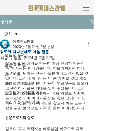
게시물
전체
원포이스라엘
전체
2023년 9월 21일
5분 분량
실로와 하나님께로 가는 관문
오늘의 묵상
최종 수정일:
2024년 2월 22일
실로에 있던 성막을 방문한 가장 유명한 방문객 
일반 아티클
중 한 사람은 한나였습니다. 아브라함처럼 한나
도 자신이 원하는 것은 아들뿐이라고 생각했을 것
업데이트
입니다. 그러나 하나님은 더 큰 계획을 갖고 계셨
성경절기 (봄절기)
습니다. 하나님은 한나 마음의 부르짖음을 들으시
고 완전히 새로운 시대를 열어 주셨습니다. 그리
성경절기 (가을절기)
고 이스라엘이 한 계절에서 다음 계절로 전환하
는 나팔절에 이 이야기를 읽는 것은 그냥이 아닙
이스라엘 일반 명절
니다. 이것은 와서 하나님을 찾고자 하는 모든 사
람을 위한 보석으로 가득 찬 문턱 이야기입니다.
관문으로서의 실로
실로의 고대 유적지는 예루살렘 북쪽으로 차로 