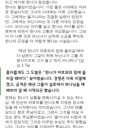
리고 여기에 한나가 등장합니다.
한나는 불임이었습니다. 가장 좋은 시대에도 어려
운 현실이지만 그녀의 시대에는 더욱 그러했습니
다. 그에게는 엘가나라는 친절한 남편이 있었지
만, 그에게는 브닌나라는 또 다른 아내도 있었습
니다. 브닌나는 아이를 낳고 한나는 아이를 갖지 
못하게 되면서 한나의 고통은 극심했습니다. 그보
다 더 나쁜 것은 브닌나가 상처에 소금을 뿌리듯 
한나의 곤경을 더 어렵게 했다는 사실입니다.
“매년 한나가 여호와의 집에 올라갈 때마
다 남편이 그같이 하매 브닌나가 그를 격
분시키므로 그가 울고 먹지 아니하니” (삼
상 1:7a)
흥미롭게도 그 도발은 “한나가 여호와의 집에 올
라갈 때마다” 찾아왔습니다. 경쟁은 더욱 치열해
졌고, 공격은 매년 그들이 실로에서 하나님을 예
배하러 갈 때 시작되곤 했습니다.
문제는 한나가 상황을 변화시키실 수 있는 하나
님, 즉 만군의 여호와를 만나도록 지정된 장소에 
있을 때 시작된다는 것이었습니다. 그녀의 태를 
닫으신 분은 주님이셨고, 그래서 그것을 여실 수 
있는 분도 주님뿐이었습니다. 엘가나의 사랑과 격
려가 있었지만 그것은 아무런 보상도 주지 못했습
니다. 그녀는 아이를 가져야만 했습니다. 한나는 