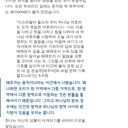
시키는 표식을 달라는 명령을 받은 곳이 문설주입
니다. 모든 히브리인 집에는 문지방 즉 메주자에
는 쉐마(שמע)가 붙어 있었습니다.
“이스라엘아 들으라 우리 하나님 여호와
는 오직 유일한 여호와이시니
너는 마음
을 다하고 뜻을 다하고 힘을 다하여 네 하
나님 여호와를 사랑하라 오늘 내가 네게 
명하는 이 말씀을 너는 마음에 새기고
네 
자녀에게 부지런히 가르치며 집에 앉았을 
때에든지 길을 갈 때에든지 누워 있을 때
에든지 일어날 때에든지 이 말씀을 강론
할 것이며
너는 또 그것을 네 손목에 매어 
기호를 삼으며 네 미간에 붙여 표로 삼고
또 네 집 문설주[메주자]와 바깥 문에 기록
할지니라”(신 6:4-9)
메주자는 움직이다라는 어근에서 나왔습니다. 왜
냐하면 우리가 한 지역에서 다른 지역으로, 한 영
역에서 다른 영역으로 이동하는 것은 문틀을 통
해서이기 때문입니다. 그리고 하나님의 문의 경
우에는 인간의 영역과 하나님의 영역 사이의 문
지방이 있음을 우리는 봅니다. 
한나는 자신의 상황이 타개되기를 바라며 이곳을 
찾았습니다.