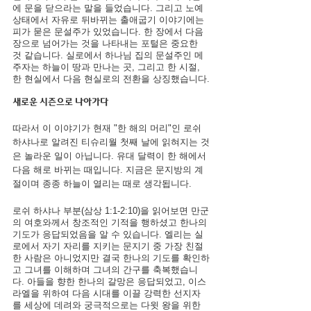
에 문을 닫으라는 말을 들었습니다. 그리고 노예 
상태에서 자유로 뒤바뀌는 출애굽기 이야기에는 
피가 묻은 문설주가 있었습니다. 한 장에서 다음 
장으로 넘어가는 것을 나타내는 포털은 중요한 
것 같습니다. 실로에서 하나님 집의 문설주인 메
주자는 하늘이 땅과 만나는 곳, 그리고 한 시절, 
한 현실에서 다음 현실로의 전환을 상징했습니다.
새로운 시즌으로 나아가다
따라서 이 이야기가 현재 "한 해의 머리"인 로쉬 
하샤나로 알려진 티슈리월 첫째 날에 읽혀지는 것
은 놀라운 일이 아닙니다. 유대 달력이 한 해에서 
다음 해로 바뀌는 때입니다. 지금은 문지방의 계
절이며 종종 하늘이 열리는 때로 생각됩니다.
로쉬 하샤나 부분(삼상 1:1-2:10)을 읽어보면 만군
의 여호와께서 창조적인 기적을 행하셨고 한나의 
기도가 응답되었음을 알 수 있습니다. 엘리는 실
로에서 자기 자리를 지키는 문지기 중 가장 친절
한 사람은 아니었지만 결국 한나의 기도를 확인하
고 그녀를 이해하며 그녀의 간구를 축복했습니
다. 아들을 향한 한나의 갈망은 응답되었고, 이스
라엘을 위하여 다음 시대를 이끌 강력한 선지자
를 세상에 데려와 궁극적으로는 다윗 왕을 위한 