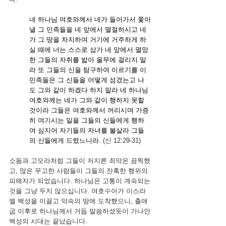
네 하나님 여호와께서 네가 들어가서 쫓아
낼 그 민족들을 네 앞에서 멸절하시고 네
가 그 땅을 차지하여 거기에 거주하게 하
실 때에
너는 스스로 삼가 네 앞에서 멸망
한 그들의 자취를 밟아 올무에 걸리지 말
라 또 그들의 신을 탐구하여 이르기를 이 
민족들은 그 신들을 어떻게 섬겼는고 나
도 그와 같이 하겠다 하지 말라
네 하나님 
여호와께는 네가 그와 같이 행하지 못할 
것이라 그들은 여호와께서 꺼리시며 가증
히 여기시는 일을 그들의 신들에게 행하
여 심지어 자기들의 자녀를 불살라 그들
의 신들에게 드렸느니라
. (신 12:29-31)
소돔과 고모라처럼 그들이 저지른 죄악은 끔찍했
고, 많은 무고한 사람들이 그들의 잔혹한 행위의 
피해자가 되었습니다. 하나님은 고통이 계속되는 
것을 그냥 두지 않으십니다. 여호수아가 이스라
엘 백성을 이끌고 약속의 땅에 도착했으니, 출애
굽 이후로 하나님께서 거듭 말씀하셨듯이 가나안 
백성의 시대는 끝났습니다.