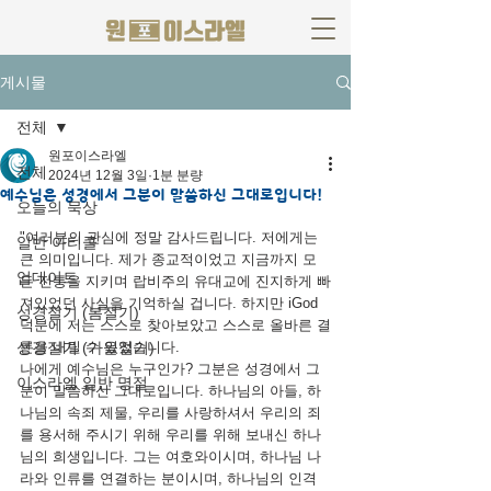
게시물
전체
원포이스라엘
전체
2024년 12월 3일
1분 분량
예수님은 성경에서 그분이 말씀하신 그대로입니다!
오늘의 묵상
"여러분의 관심에 정말 감사드립니다. 저에게는 
일반 아티클
큰 의미입니다. 제가 종교적이었고 지금까지 모
업데이트
든 전통을 지키며 랍비주의 유대교에 진지하게 빠
져있었던 사실을 기억하실 겁니다. 하지만 iGod 
성경절기 (봄절기)
덕분에 저는 스스로 찾아보았고 스스로 올바른 결
성경절기 (가을절기)
론을 내릴 수 있었습니다.
나에게 예수님은 누구인가? 그분은 성경에서 그
이스라엘 일반 명절
분이 말씀하신 그대로입니다. 하나님의 아들, 하
나님의 속죄 제물, 우리를 사랑하셔서 우리의 죄
를 용서해 주시기 위해 우리를 위해 보내신 하나
님의 희생입니다. 그는 여호와이시며, 하나님 나
라와 인류를 연결하는 분이시며, 하나님의 인격