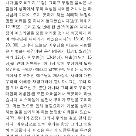
니다(참조 레위기 11장). 그리고 부정한 음식은 사
람들이 성막에서 우리 백성들 사이를 거니시는 하
나님께 가까이 오지 못하게 하는 의례적 부정의 
많은 이유들 중 하나에 불과했습니다(참조 레위기 
12-15장).  그리고 일 년에 한 번(속죄일)에 대제사
장이 이스라엘을 모든 더러운 것에서 깨끗하게 하
여 하나님께 나아가게 하셨습니다(레 16:16, 19-
20, 30). 그러나 오늘날 예수님을 따르는 사람들
은 어떻습니까? 어떤 음식(레위기 11장), 월경(레
위기 12장), 피부병(레 13-14장), 유출(레위기 15
장)로 인해 거룩하신 하나님 앞에 부정하게 될까
요? 만일 우리가 예라고 말한다면, 우리는 십자가 
위에서 이루어진 예수님의 제사장적 사역에 대한 
우리의 이해를 재평가해야 합니다. 그는 우리 죄
를 위해 죽으신 것 뿐만 아니라 그의 피로 우리(유
대인과 이방인)를 모든 더러움에서 깨끗하게 하셨
습니다. 이스라엘에 살면서 우리가 주변을 고려하
고, 먹는 것으로 인해 불필요하게 기분을 상하게 
하는 일을 삼가해야 하는 분명한 이유들이 있습니
다(즉, 우리의 간증). 그러나 우리는 결코 잊지 맙
시다. 예수님으로 인해 우리는 항상 그리고 영원
히 깨끗합니다. 이것은 우리가 연중무휴로 두려움 