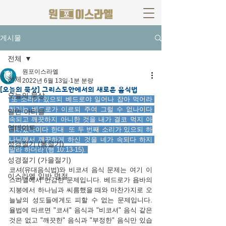
게시물
전체
원포이스라엘
전체
2022년 6월 13일
1분 분량
[오늘의 묵상] 그리스도안에서의 새로운 음식법
오늘의 묵상
“또 소리가 있으되 베드로야 일어나 잡아 먹어라 
하거늘 베드로가 이르되 주여 그럴 수 없나이다 
일반 아티클
속되고 깨끗하지 아니한 것을 내가 결코 먹지 아
업데이트
니하였나이다 한대  또 두 번째 소리가 있으되 하
나님께서 깨끗하게 하신 것을 네가 속되다 하지 
성경절기 (봄절기)
말라 하더라”(행 10:13-15). 
성경절기 (가을절기)
코셔(유대음식법)와 비코셔 음식 문제는 여기 이
이스라엘 일반 명절
스라엘에서 민감한 문제입니다. 베드로가 욥바의 
지붕에서 하나님과 씨름했을 때와 마찬가지로 오
늘날의 성도들에게도 피할 수 없는 문제입니다. 
율법에 따르면 "코셔" 음식과 "비코셔" 음식 같은 
것은 없고 "깨끗한" 음식과 "부정한" 음식만 있습