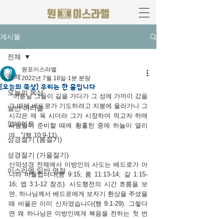
게시물
전체
원포이스라엘
전체
2022년 7월 18일
1분 분량
[오늘의 묵상] 우리는 한 몸입니다
오늘의 묵상
 "이튿날 그들이 길을 가다가 그 성에 가까이 갔을 
그 때에 베드로가 기도하려고 지붕에 올라가니 그 
일반 아티클
시각은 제 육 시더라 그가 시장하여 먹고자 하매 
업데이트
사람들이 준비할 때에 황홀한 중에
하늘이 열리
며..."(행 10:9-11). 
성경절기 (봄절기)
성경절기 (가을절기)
신약성경 전체에서 이방인의 사도는 베드로가 아
이스라엘 일반 명절
니라 바울입니다(행 9:15; 롬 11:13-14; 갈 1:15-
16; 엡 3:1-12 참조). 사도행전의 시간 흐름을 보
면, 하나님께서 베드로에게 보자기 환상을 주셨을 
때 바울은 이미 신자였습니다(행 9:1-29). 그렇다
면 왜 하나님은 이방인에게 복음을 전하는 첫 번