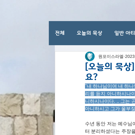
전체
오늘의 묵상
일반 아
원포이스라엘
202
이스라엘 일반 명절
[오늘의 묵상
요?
"내 하나님이여 내 하나
리를 듣지 아니하시나이
니하시나이다. .. 그는
아니하시고 그가 울부짖을 때
수년 동안 저는 예수님
터 분리하셨다는 주장을 