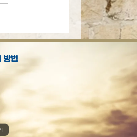
의 예언적 선집
 방법
S
.
기