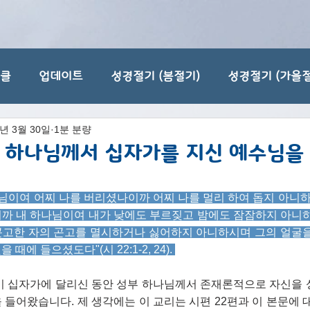
티클
업데이트
성경절기 (봄절기)
성경절기 (가을절
3년 3월 30일
1분 분량
] 하나님께서 십자가를 지신 예수님을
님이여 어찌 나를 버리셨나이까 어찌 나를 멀리 하여 돕지 아니하
까 내 하나님이여 내가 낮에도 부르짖고 밤에도 잠잠하지 아니
 곤고한 자의 곤고를 멸시하거나 싫어하지 아니하시며 그의 얼굴을
에 들으셨도다"(시 22:1-2, 24). 
이 십자가에 달리신 동안 성부 하나님께서 존재론적으로 자신을
들어왔습니다. 제 생각에는 이 교리는 시편 22편과 이 본문에 