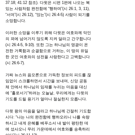
37:18; 41:12 참조). 다윗은 시편 1편에 나오는 복
있는 사람처럼 완전함에 “행하며”(시 26:1, 3, 11), 
“서며”(시 26:12), “앉는”(시 26:4-5) 사람이 되기를 
소망합니다.
이러한 소망을 이루기 위해 다윗은 여호와께 악인
의 꾀에 넘어가지 않도록 지켜 달라고 간구합니다
(시 26:4-5, 9-10). 또한 그는 하나님의 영광이 온
전한 거룩함과 순결함으로 거하는, 이 땅의 유일
한 곳인 여호와의 성전을 사랑한다고 고백합니다
(시 26:6-7).
가짜 뉴스와 음모론으로 가득한 정보의 피드를 끊
임없이 스크롤하면서 시간을 보내며, 신앙 공동
체 안에서 하나님의 임재를 누리는 마음을 대신
에 “홀로서기”하려는 오늘날, 우리에게는 다윗의 
기도를 드릴 용기가 얼마나 절실한지 모릅니다.
다윗 왕의 마음을 달라고 하나님께 간절히 기도합
시다: “
나는 나의 완전함에 행하오리니 나를 속량
하시고 내게 은혜를 베푸소서
내 발이 평탄한 데
에 섰사오니 무리 가운데에서 여호와를 송축하리