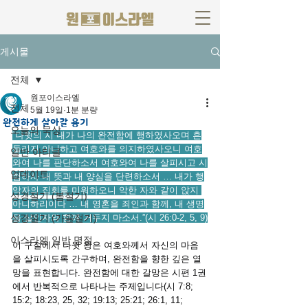
게시물
전체
원포이스라엘
전체
5월 19일
1분 분량
완전하게 살아갈 용기
오늘의 묵상
“다윗의 시 내가 나의 완전함에 행하였사오며 흔
들리지 아니하고 여호와를 의지하였사오니 여호
일반 아티클
와여 나를 판단하소서 여호와여 나를 살피시고 시
업데이트
험하사 내 뜻과 내 양심을 단련하소서 … 내가 행
악자의 집회를 미워하오니 악한 자와 같이 앉지 
성경절기 (봄절기)
아니하리이다 … 내 영혼을 죄인과 함께, 내 생명
성경절기 (가을절기)
을 살인자와 함께 거두지 마소서.”(시 26:0-2, 5, 9)
이스라엘 일반 명절
이 구절에서 다윗 왕은 여호와께서 자신의 마음
을 살피시도록 간구하며, 완전함을 향한 깊은 열
망을 표현합니다. 완전함에 대한 갈망은 시편 1권
에서 반복적으로 나타나는 주제입니다(시 7:8; 
15:2; 18:23, 25, 32; 19:13; 25:21; 26:1, 11; 