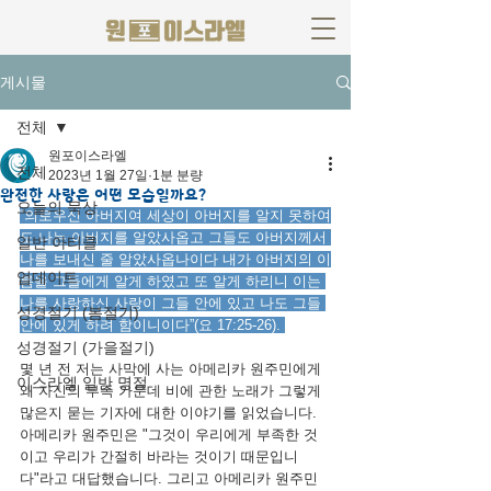
게시물
전체
원포이스라엘
전체
2023년 1월 27일
1분 분량
완전한 사랑은 어떤 모습일까요?
오늘의 묵상
“의로우신 아버지여 세상이 아버지를 알지 못하여
도 나는 아버지를 알았사옵고 그들도 아버지께서 
일반 아티클
나를 보내신 줄 알았사옵나이다 내가 아버지의 이
업데이트
름을 그들에게 알게 하였고 또 알게 하리니 이는 
나를 사랑하신 사랑이 그들 안에 있고 나도 그들 
성경절기 (봄절기)
안에 있게 하려 함이니이다”(요 17:25-26). 
성경절기 (가을절기)
몇 년 전 저는 사막에 사는 아메리카 원주민에게 
이스라엘 일반 명절
왜 자신의 부족 가운데 비에 관한 노래가 그렇게 
많은지 묻는 기자에 대한 이야기를 읽었습니다. 
아메리카 원주민은 "그것이 우리에게 부족한 것
이고 우리가 간절히 바라는 것이기 때문입니
다"라고 대답했습니다. 그리고 아메리카 원주민