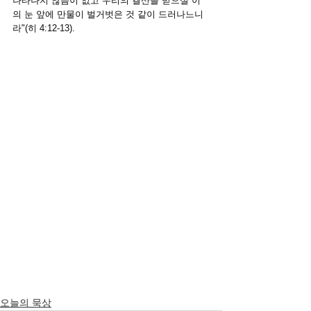
나타나지 않음이 없고 우리의 결산을 받으실 이
의 눈 앞에 만물이 벌거벗은 것 같이 드러나느니
라"(히 4:12-13).
오늘의 묵상