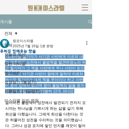
게시물
전체
원포이스라엘
전체
2025년 7월 16일
1분 분량
우리를 일깨우는 말씀
오늘의 묵상
“대제사장 힐기야가 서기관 사반에게 이르되 내
가 여호와의 성전에서 율법책을 발견하였노라 하
일반 아티클
고 힐기야가 그 책을 사반에게 주니 사반이 읽으
업데이트
니라… 또 서기관 사반이 왕에게 말하여 이르되 
제사장 힐기야가 내게 책을 주더이다 하고 사반
성경절기 (봄절기)
이 왕의 앞에서 읽으매 왕이 율법책의 말을 듣자 
성경절기 (가을절기)
곧 그의 옷을 찢으니라”(왕하 22:8, 10-11).
이스라엘 일반 명절
잃어버린 율법책이 성전에서 발견되기 전까지 요
시야는 하나님을 기쁘시게 하는 삶을 살기 위해 
최선을 다했습니다. 그에게 최선을 다한다는 것
은 허물어진 성전을 수리하는 것을 의미했습니
다. 그러나 성경 표지에 쌓인 먼지를 깨끗이 털어