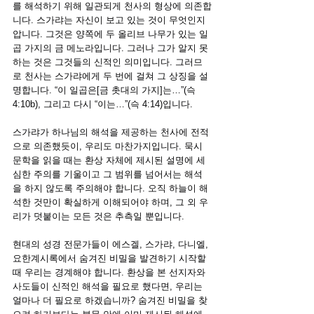
를 해석하기 위해 일관되게 천사의 형상에 의존합
니다. 스가랴는 자신이 보고 있는 것이 무엇인지 
압니다. 그것은 양쪽에 두 올리브 나무가 있는 일
곱 가지의 금 메노라입니다. 그러나 그가 알지 못
하는 것은 그것들의 신적인 의미입니다. 그러므
로 천사는 스가랴에게 두 번에 걸쳐 그 상징을 설
명합니다. “이 일곱은[금 촛대의 가지]는…”(슥 
4:10b), 그리고 다시 “이는…”(슥 4:14)입니다.
스가랴가 하나님의 해석을 제공하는 천사에 전적
으로 의존했듯이, 우리도 마찬가지입니다. 묵시 
문학을 읽을 때는 환상 자체에 제시된 설명에 세
심한 주의를 기울이고 그 범위를 넘어서는 해석
을 하지 않도록 주의해야 합니다. 오직 하늘이 해
석한 것만이 확실하게 이해되어야 하며, 그 외 우
리가 덧붙이는 모든 것은 추측일 뿐입니다.
현대의 성경 전문가들이 에스겔, 스가랴, 다니엘, 
요한계시록에서 숨겨진 비밀을 발견하기 시작할 
때 우리는 경계해야 합니다. 환상을 본 선지자와 
사도들이 신적인 해석을 필요로 했다면, 우리는 
얼마나 더 필요로 하겠습니까? 숨겨진 비밀을 찾