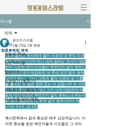
게시물
전체
원포이스라엘
전체
2월 23일
1분 분량
위로부터의 해석
오늘의 묵상
“내게 말하는 천사에게 물어 이르되 내 주여 이것
들이 무엇이니이까 하니 내게 말하는 천사가 대답
일반 아티클
하여 이르되 네가 이것들이 무엇인지 알지 못하느
업데이트
냐 하므로 내가 대답하되 내 주여 내가 알지 못하
나이다 하니… 다시 그에게 물어 이르되 금 기름
성경절기 (봄절기)
을 흘리는 두 금관 옆에 있는 이 감람나무 두 가지
성경절기 (가을절기)
는 무슨 뜻이니이까 하니 그가 내게 대답하여 이
르되 네가 이것이 무엇인지 알지 못하느냐 하는지
이스라엘 일반 명절
라 내가 대답하되 내 주여 알지 못하나이다 하
니”(슥 4:4-5, 12-13).
묵시문학에서 꿈과 환상은 매우 상징적입니다. 이
러한 환상을 받은 예언자들과 사도들은 그 의미