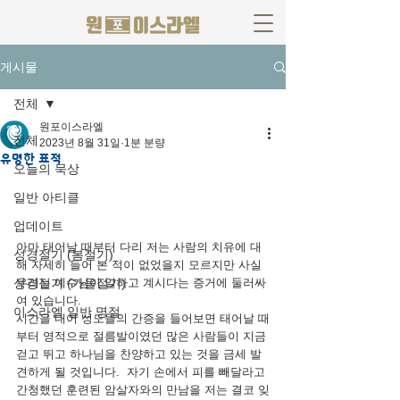
게시물
전체
원포이스라엘
전체
2023년 8월 31일
1분 분량
유명한 표적
오늘의 묵상
"이 사람들을 어떻게 할까 그들로 말미암아 유명
한 표적 나타난 것이 예루살렘에 사는 모든 사람
일반 아티클
에게 알려졌으니 우리도 부인할 수 없는지라"(행 
업데이트
4:16).
아마 태어날 때부터 다리 저는 사람의 치유에 대
성경절기 (봄절기)
해 자세히 들어 본 적이 없었을지 모르지만 사실 
성경절기 (가을절기)
우리는 예수님이 일하고 계시다는 증거에 둘러싸
여 있습니다. 
이스라엘 일반 명절
시간을 내어 성도들의 간증을 들어보면 태어날 때
부터 영적으로 절름발이였던 많은 사람들이 지금 
걷고 뛰고 하나님을 찬양하고 있는 것을 금세 발
견하게 될 것입니다.  자기 손에서 피를 빼달라고 
간청했던 훈련된 암살자와의 만남을 저는 결코 잊