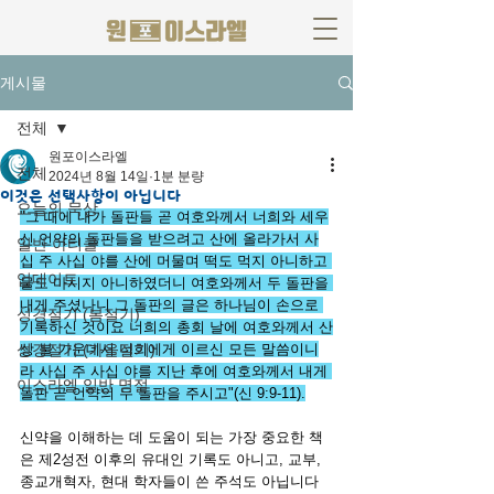
게시물
전체
원포이스라엘
전체
2024년 8월 14일
1분 분량
이것은 선택사항이 아닙니다
오늘의 묵상
"그 때에 내가 돌판들 곧 여호와께서 너희와 세우
신 언약의 돌판들을 받으려고 산에 올라가서 사
일반 아티클
십 주 사십 야를 산에 머물며 떡도 먹지 아니하고 
업데이트
물도 마시지 아니하였더니
여호와께서 두 돌판을 
내게 주셨나니 그 돌판의 글은 하나님이 손으로 
성경절기 (봄절기)
기록하신 것이요 너희의 총회 날에 여호와께서 산
성경절기 (가을절기)
상 불 가운데서 너희에게 이르신 모든 말씀이니
라
사십 주 사십 야를 지난 후에 여호와께서 내게 
이스라엘 일반 명절
돌판 곧 언약의 두 돌판을 주시고"(신 9:9-11).
신약을 이해하는 데 도움이 되는 가장 중요한 책
은 제2성전 이후의 유대인 기록도 아니고, 교부, 
종교개혁자, 현대 학자들이 쓴 주석도 아닙니다