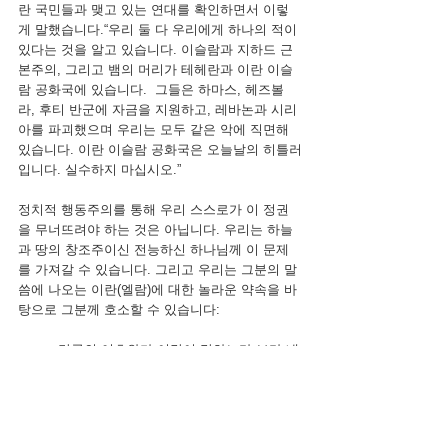
란 국민들과 맺고 있는 연대를 확인하면서 이렇
게 말했습니다.“우리 둘 다 우리에게 하나의 적이 
있다는 것을 알고 있습니다. 이슬람과 지하드 근
본주의, 그리고 뱀의 머리가 테헤란과 이란 이슬
람 공화국에 있습니다.  그들은 하마스, 헤즈볼
라, 후티 반군에 자금을 지원하고, 레바논과 시리
아를 파괴했으며 우리는 모두 같은 악에 직면해 
있습니다. 이란 이슬람 공화국은 오늘날의 히틀러
입니다. 실수하지 마십시오.”
정치적 행동주의를 통해 우리 스스로가 이 정권
을 무너뜨려야 하는 것은 아닙니다. 우리는 하늘
과 땅의 창조주이신 전능하신 하나님께 이 문제
를 가져갈 수 있습니다. 그리고 우리는 그분의 말
씀에 나오는 이란(엘람)에 대한 놀라운 약속을 바
탕으로 그분께 호소할 수 있습니다:
만군의 여호와가 이같이 말하노라 보라 내
가 엘람의 힘의 으뜸가는 활을 꺾을 것이
요
하늘의 사방에서부터 사방 바람을 엘람에 