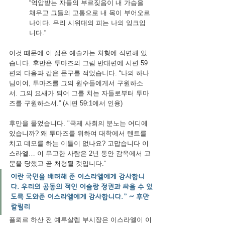
“억압받는 자들의 부르짖음이 내 가슴을 
채우고 그들의 고통으로 내 목이 부어오르
나이다. 우리 시위대의 피는 나의 잉크입
니다.”
이것 때문에 이 젊은 예술가는 처형에 직면해 있
습니다. 후만은 투마즈의 그림 반대편에 시편 59
편의 다음과 같은 문구를 적었습니다. “나의 하나
님이여, 투마즈를 그의 원수들에게서 구원하소
서. 그의 요새가 되어 그를 치는 자들로부터 투마
즈를 구원하소서.” (시편 59:1에서 인용)
후만을 물었습니다. "국제 사회의 분노는 어디에 
있습니까? 왜 투마즈를 위하여 대학에서 텐트를 
치고 데모를 하는 이들이 없나요? 고맙습니다 이
스라엘… 이 무고한 사람은 2년 동안 감옥에서 고
문을 당했고 곧 처형될 것입니다.”
이란 국민을 배려해 준 이스라엘에게 감사합니
다. 우리의 공동의 적인 이슬람 정권과 싸울 수 있
도록 도와준 이스라엘에게 감사합니다.” ~ 후만 
칼릴리
플뢰르 하산 전 예루살렘 부시장은 이스라엘이 이