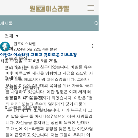
게시물
전체
원포이스라엘
전체
2024년 5월 22일
4분 분량
이란과 이스라엘 그리고 흥미로운 기도요청
오늘의 묵상
최종 수정일:
2024년 5월 29일
이스라엘과 이란은 친구이었습니다. 바빌론 유수 
일반 아티클
이후 예루살렘 재건을 명령하고 자금을 조달한 사
업데이트
람은 바로 페르시아 왕 고레스였습니다. 그러나 
오늘날 이란은 정반대의 목적을 위해 자국의 국고
성경절기 (봄절기)
를 사용하고 있습니다. 이란 정권은 이제 세계 테
성경절기 (가을절기)
러리즘의 제1의 후원자가 되었습니다. 이란은 "뱀
의 머리" 또는그 촉수가 멀리까지 닿기 때문에 
이스라엘 일반 명절
"문어의 머리"라고 불렸습니다. 제가 누구한테 그
런 말을 들은 줄 아시나요? 몇명의 이란 사람들입
니다. 자신들을 통치하는 정권의 목표에 반대하
고 대신에 이스라엘과 동맹을 맺은 일반 이란사람
들이 급증하고 있습니다. 저는 그들이 우리가 어