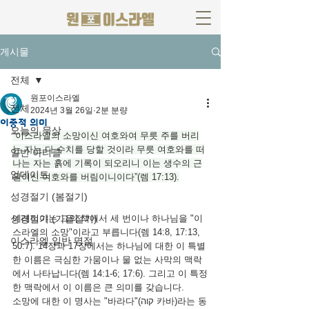
게시물
전체
원포이스라엘
전체
2024년 3월 26일
2분 분량
이중적 의미
오늘의 묵상
“이스라엘의 소망이신 여호와여 무릇 주를 버리
는 자는 다 수치를 당할 것이라 무릇 여호와를 떠
일반 아티클
나는 자는 흙에 기록이 되오리니 이는 생수의 근
업데이트
원이신 여호와를 버림이니이다”(렘 17:13).
성경절기 (봄절기)
성경절기 (가을절기)
예레미야는 그의 책에서 세 번이나 하나님을 "이
스라엘의 소망"이라고 부릅니다(렘 14:8, 17:13, 
이스라엘 일반 명절
50:7). 14장과 17장에서는 하나님에 대한 이 특별
한 이름은 극심한 가뭄이나 물 없는 사막의 맥락
에서 나타납니다(렘 14:1-6; 17:6). 그리고 이 특정
한 맥락에서 이 이름은 큰 의미를 갖습니다.
소망에 대한 이 명사는 "바라다"(קוה 카바)라는 동