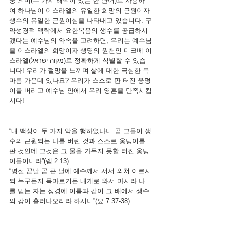
중 의미(두 가지 해석이 있는 한 단어)로 사용하
여 하나님이 이스라엘의 유일한 희망의 근원이자 
생수의 유일한 근원이심을 나타내고 있습니다. 구
약성경적 맥락에서 요한복음의 생수를 공급하시
겠다는 예수님의 약속을 고려하면, 우리는 예수님
을 이스라엘의 희망이자 생명의 원천인 미크베 이
스라엘(מקוה ישראל)로 정확하게 식별할 수 있습
니다! 우리가 절망을 느끼며 삶에 대한 극심한 목
마름 가운데 있나요? 우리가 스스로 판 터진 웅덩
이를 버리고 예수님 안에서 우리 영혼을 만족시킵
시다!
“내 백성이 두 가지 악을 행하였나니 곧 그들이 생
수의 근원되는 나를 버린 것과 스스로 웅덩이를 
판 것인데 그것은 그 물을 가두지 못할 터진 웅덩
이들이니라”(렘 2:13).
“명절 끝날 곧 큰 날에 예수께서 서서 외쳐 이르시
되 누구든지 목마르거든 내게로 와서 마시라 나
를 믿는 자는 성경에 이름과 같이 그 배에서 생수
의 강이 흘러나오리라 하시니”(요 7:37-38).