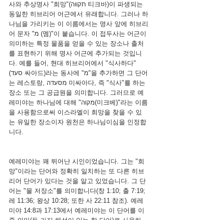
사와 추상명사 "희망"(תקווה 티크바)이 파생되는 
동일한 히브리어 어근에서 유래합니다. 그러나 하
나님을 가리키는 이 이름에서는 명사 앞에 히브리
어 문자 "מ (멤)"이 붙습니다. 이 접두사는 어근이 
의미하는 특정 물품을 얻을 수 있는 장소나 출처
를 표현하기 위해 명사 어근에 추가되는 것입니
다. 예를 들어, 현대 히브리어에서 "식사하다"
(סעד 싸아드)라는 동사에 "מ"을 추가하면 그 단어
는 레스토랑, מסעדה 미싸아다, 즉 "식사"를 하는 
장소 또는 그 공급원을 의미합니다. 그러므로 예
레미야는 하나님에 대해 "מקוה(미크베)"라는 이름
을 사용함으로써 이스라엘이 희망을 찾을 수 있
는 유일한 장소이자 원천은 하나님이심을 인정합
니다.
예레미야는 꽤 뛰어난 시인이었습니다. 그는 "희
망"이라는 단어와 정확히 일치하는 또 다른 히브
리어 단어가 있다는 것을 알고 있었습니다. 그 단
어는 "물 저장소"를 의미합니다(창 1:10; 출 7:19; 
레 11:36; 왕상 10:28; 또한 사 22:11 참조). 예레
미야 14:8과 17:13에서 예레미야는 이 단어를 이