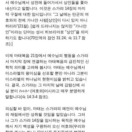
서 예수님께서 성전에 들어가셔서 상인들을 쫓아
내신다고 말합니다. 이것은 스가랴 14장의 마지
막 구절에 대한 암시입니다: “그 날에는 만군의 여
호와의 전에 가나안 사람[상인]이 다시 있지 아니
하리라”(21절). [쉽게 드러나지는 않지만 "가나안
인"이라는 단어는 성서 히브리어로 "상인"을 의미
하기도 합니다(70인역의 잠언 31:24; 슥 11:7 참
조).] 
이제 마태복음 21장에서 예수님의 행동을 스가랴
서 마지막 장에 연결하는 마태복음의 급진적인 신
학적 의미를 고려해 봅시다. 마태는 예수님께서 
이스라엘의 왕이심을 선포할 뿐만 아니라 그분이 
이스라엘의 하나님의 현현이심을 밝히고 있습니
다. 결국, 스가랴는 그 마지막 날에 감람산에 서
실 분이 י-ה-ו-ה (여호와)이시라고 매우 분명하게 
말합니다(슥 14:3-4 참조). 
의심할 바 없이, 마태는 스가랴의 예언이 예수님
의 재림에서만 성취될 것임을 알았습니다. 그러
나 그가 스가랴 14장을 암시하는 목적은 예수님
께서 자기 백성을 구원하러 오신 여호와(우리와 