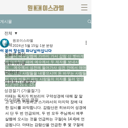
게시물
전체
원포이스라엘
전체
2024년 5월 15일
1분 분량
이 분이 당신의 하나님이십니다
오늘의 묵상
“그들이 예루살렘에 가까이 가서 감람 산 벳바게
에 이르렀을 때에 예수께서 두 제자를 보내시
일반 아티클
며….예수께서 성전에 들어가사 성전 안에서 매매
업데이트
하는 모든 사람들을 내쫓으시며 돈 바꾸는 사람들
의 상과 비둘기 파는 사람들의 의자를 둘러 엎으
성경절기 (봄절기)
시고”(마 21:1, 12).
성경절기 (가을절기)
마태는 독자가 히브리어 구약성경에 대해 잘 알
이스라엘 일반 명절
고 있다고 가정하고 스가랴서의 마지막 장에 대
한 암시를 파악합니다. 감람산은 히브리어 성경에
서 단 두 번 언급되며, 두 번 모두 주님께서 예루
살렘에 오시는 것을 언급하는 구절(슥 14:4)에 언
급됩니다. 마태는 감람산을 언급한 후 몇 구절에