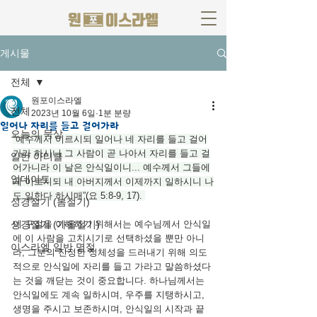
게시물
전체
원포이스라엘
전체
2023년 10월 6일
1분 분량
일어나 자리를 들고 걸어가라
오늘의 묵상
“예수께서 이르시되 일어나 네 자리를 들고 걸어
가라 하시니
그 사람이 곧 나아서 자리를 들고 걸
일반 아티클
어가니라 이 날은 안식일이니... 예수께서 그들에
업데이트
게 이르시되 내 아버지께서 이제까지 일하시니 나
도 일한다 하시매”(요 5:8-9, 17). 
성경절기 (봄절기)
성경절기 (가을절기)
이 구절을 이해하기 위해서는 예수님께서 안식일
에 이 사람을 고치시기로 선택하셨을 뿐만 아니
이스라엘 일반 명절
라, 그분의 진정한 정체성을 드러내기 위해 의도
적으로 안식일에 자리를 들고 가라고 말씀하셨다
는 것을 깨닫는 것이 중요합니다. 하나님께서는 
안식일에도 계속 일하시며, 우주를 지탱하시고, 
생명을 주시고 보존하시며, 안식일의 시작과 끝