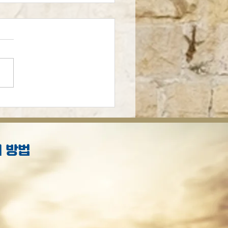
의 예언적 선집
 방법
S
.