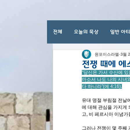
전체
오늘의 묵상
일반 아
원포이스라엘
3월 
이스라엘 일반 명절
전쟁 때에 에
“당신은 가서 수산에 있
마소서 나도 나의 시녀
다 하니라”(에 4:16).
유대 명절 부림절 전날
에 대해 관심을 가지게 
고, 비 페르시아 이념
그러나 전쟁이 몇 주째