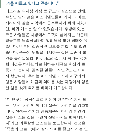
가를 따르고 있다고 믿습니다."
이스라엘 역사상 가장 큰 규모의 징집으로 인해, 
수십만 명의 젊은 이스라엘인들이 가자, 레바논, 
시리아와 같은 지역에서 군복무하기 위해 나섰지
만, 복귀 여부는 알 수 없었습니다. 후방에 있는 
모든 사람들은 사방에서 로켓이 쏟아지는 가운데 
방공호를 들락날락하며 엄폐물을 찾아 헤매어 왔
습니다. 언론의 집중적인 보도를 피할 수도 없었
습니다. 죽음의 위협을 직시하는 것은 실존적 불
안을 불러일으킵니다. 이스라엘에서 목격된 것처
럼 이것은 하나님께로 향하는 대규모 회심의 큰 
동기가 됩니다. 끔찍한 일들이 지난 2년 간 이어
져 왔습니다. 우리는 이스라엘과 가자 지구에서 
많은 사람들이 해답과 의미를 찾는 과정에서 영원
한 삶을 찾게 되기를 바라며 기도합니다.
"이 연구는 궁극적으로 전쟁이 단순한 정치적 또
는 군사적 사건이 아니라 실존적 사건임을 강조합
니다. 전쟁은 경치와 공동체뿐만 아니라 인간의 
삶을 이끄는 깊은 개인적 신념까지도 변화시킵니
다"라고 예루살렘 포스트는 보도합니다. 전쟁을 
"죽음의 그늘 속에서 삶의 의미를 찾고자 하는 인