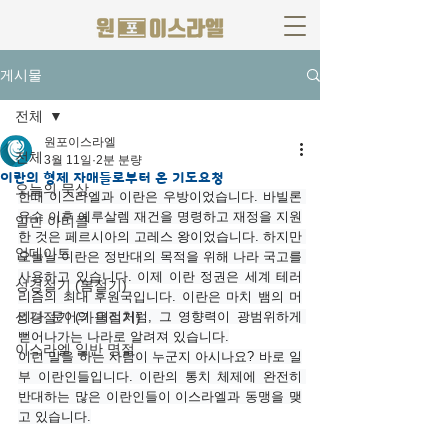
게시물
전체
원포이스라엘
전체
3월 11일
2분 분량
이란의 형제 자매들로부터 온 기도요청
오늘의 묵상
한때 이스라엘과 이란은 우방이었습니다. 바빌론 
유수 이후 예루살렘 재건을 명령하고 재정을 지원
일반 아티클
한 것은 페르시아의 고레스 왕이었습니다. 하지만 
업데이트
오늘날 이란은 정반대의 목적을 위해 나라 국고를 
사용하고 있습니다. 이제 이란 정권은 세계 테러
성경절기 (봄절기)
리즘의 최대 후원국입니다. 이란은 마치 뱀의 머
성경절기 (가을절기)
리나 문어의 머리처럼, 그 영향력이 광범위하게 
뻗어나가는 나라로 알려져 있습니다.
이스라엘 일반 명절
이런 말을 하는 사람이 누군지 아시나요? 바로 일
부 이란인들입니다. 이란의 통치 체제에 완전히 
반대하는 많은 이란인들이 이스라엘과 동맹을 맺
고 있습니다.