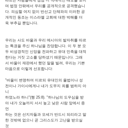
따르는 사람들에게 점점 더 적대적인 태도를 보이
며 법정 안팎에서 우리를 공개적으로 공격했습니
다. 의심할 여지 없이 반선교 단체와의 이러한 공
개적인 동조는 이스라엘 교회에 대한 박해를 더
욱 부추길 뿐입니다.
우리는 사도 바울과 우리 메시아의 발자취를 따르
는 특권을 주신 하나님을 찬양합니다. 이 두 분 모
두 비성경적인 신앙을 전파하고 유대 민족을 대적
한다는 거짓 고소를 당하셨기 때문입니다. 그래
서 바울이 재판에서 했던 말을 빌려, 우리는 기쁜 
마음으로 이렇게 선포합니다:
"바울이 변명하여 이르되 유대인의 율법이나 성
전이나 가이사에게나 내가 도무지 죄를 범하지 아
니
하였노라 하니"(행 25:8). "하나님의 도우심을 받
아 내가 오늘까지 서서 높고 낮은 사람 앞에서 증
언
하는 것은 선지자들과 모세가 반드시 되리라고 말
한 것밖에 없으니 곧 그리스도가 고난을 받으실 
것