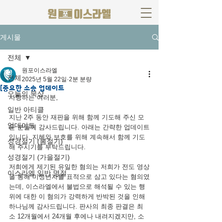
게시물
전체
원포이스라엘
전체
2025년 5월 22일
2분 분량
[중요한 소송 업데이트
오늘의 묵상
사랑하는 여러분,
일반 아티클
지난 2주 동안 재판을 위해 함께 기도해 주신 모
업데이트
든 분들께 감사드립니다. 아래는 간략한 업데이트
입니다. 지혜와 보호를 위해 계속해서 함께 기도
성경절기 (봄절기)
해 주시기를 부탁드립니다.
성경절기 (가을절기)
저희에게 제기된 유일한 혐의는 저희가 전도 영상
이스라엘 일반 명절
을 통해 미성년자를 표적으로 삼고 있다는 혐의였
는데, 이스라엘에서 불법으로 해석될 수 있는 행
위에 대한 이 혐의가 강력하게 반박된 것을 인해 
하나님께 감사드립니다. 판사의 최종 판결은 최
소 12개월에서 24개월 후에나 내려지겠지만, 소