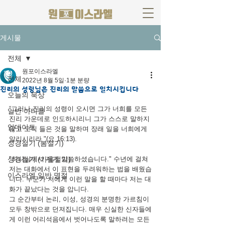
게시물
전체
원포이스라엘
전체
2022년 8월 5일
1분 분량
진리의 성령님은 진리의 말씀으로 일치시킵니다
오늘의 묵상
“그러나 진리의 성령이 오시면 그가 너희를 모든 
일반 아티클
진리 가운데로 인도하시리니 그가 스스로 말하지 
업데이트
않고 오직 들은 것을 말하며 장래 일을 너희에게 
알리시리라 "(요 16:13).
성경절기 (봄절기)
성경절기 (가을절기)
"하나님께서 제게 말씀하셨습니다." 수년에 걸쳐 
저는 대화에서 이 표현을 두려워하는 법을 배웠습
이스라엘 일반 명절
니다. 누군가 저에게 이런 말을 할 때마다 저는 대
화가 끝났다는 것을 압니다.
그 순간부터 논리, 이성, 성경의 분명한 가르침이 
모두 창밖으로 던져집니다. 매우 신실한 신자들에
게 이런 어리석음에서 벗어나도록 말하려는 모든 