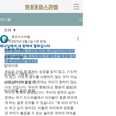
게시물
전체
원포이스라엘
전체
2023년 2월 1일
1분 분량
하나님께서 내 안에서 행하십니다
오늘의 묵상
“너희 안에서 행하시는 이는 하나님이시니 자기
의 기쁘신 뜻을 위하여 너희로 소원을 두고 행하
일반 아티클
게 하시나니”(빌 2:13).
업데이트
우리의 가장 큰 문제는 성경을 읽지 않고, 기도하
성경절기 (봄절기)
지 않고, 이웃과 원수를 사랑하지 않는 것이 아닙
성경절기 (가을절기)
니다. 우리의 가장 큰 문제는 우리가 원하지 않는
다는 것입니다. 우리의 행동(또는 행동의 결핍)은 
이스라엘 일반 명절
의지의 문제의 증상입니다. 우리의 영적인 삶의 
문제는 여기 이스라엘에서 아이들이 종종 부모에
게 하는 말로 요약할 수 있습니다. "로 바아 리"(나
는 하고 싶지 않아요). 바울은 우리에게 생명줄 
곧 우리가 붙잡을 수 있는 놀라운 격려의 약속을 