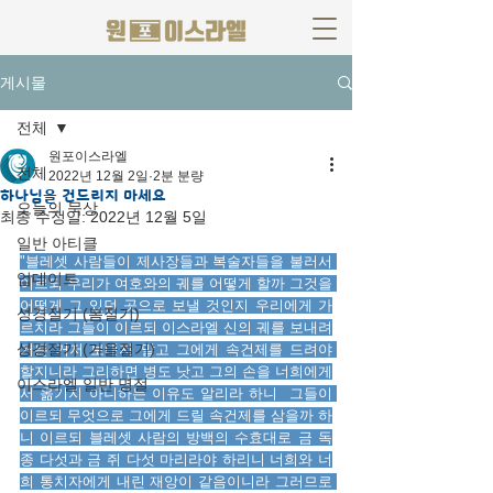
게시물
전체
원포이스라엘
전체
2022년 12월 2일
2분 분량
하나님을 건드리지 마세요
오늘의 묵상
최종 수정일:
2022년 12월 5일
일반 아티클
"블레셋 사람들이 제사장들과 복술자들을 불러서 
업데이트
이르되 우리가 여호와의 궤를 어떻게 할까 그것을 
어떻게 그 있던 곳으로 보낼 것인지 우리에게 가
성경절기 (봄절기)
르치라 그들이 이르되 이스라엘 신의 궤를 보내려
성경절기 (가을절기)
거든 거저 보내지 말고 그에게 속건제를 드려야 
할지니라 그리하면 병도 낫고 그의 손을 너희에게
이스라엘 일반 명절
서 옮기지 아니하는 이유도 알리라 하니  그들이 
이르되 무엇으로 그에게 드릴 속건제를 삼을까 하
니 이르되 블레셋 사람의 방백의 수효대로 금 독
종 다섯과 금 쥐 다섯 마리라야 하리니 너희와 너
희 통치자에게 내린 재앙이 같음이니라 그러므로 