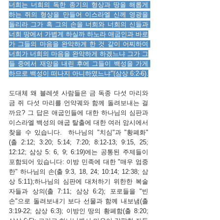
너희는 너희의 독한 종기의 형상과 땅을 해롭게 
하는 쥐의 형상을 만들어 이스라엘 신께 영광을 
돌리라 그가 혹 그의 손을 너희와 너희의 신들과 
너희 땅에서 가볍게 하실까 하노라 애굽인과 바로
가 그들의 마음을 완악하게 한 것 같이 어찌하여 
너희가 너희의 마음을 완악하게 하겠느냐 그가 그
들 중에서 재앙을 내린 후에 그들이 백성을 가게 
하므로 백성이 떠나지 아니하였느냐'”(삼상 6:2-6).
도대체 왜 블레셋 사람들은 금 독종 다섯 마리와 
금 쥐 다섯 마리를 언약궤와 함께 돌려보내는 걸
까요? 그 답은 애굽인들에 대한 하나님의 심판과 
이스라엘 백성의 애굽 탈출에 대한 여러 암시에서 
찾을 수 있습니다.  하나님의 "치심"과 "황폐화"
(출 2:12; 3:20; 5:14; 7:20; 8:12-13; 9:15, 25; 
12:12; 삼상 5: 6, 9; 6:19)에는 공통된 주제들이 
포함되어 있습니다: 이방 민족에 대한 "매우 엄중
한" 하나님의 손(출 9:3, 18, 24; 10:14; 12:38; 삼
상 5:11);하나님의 심판에 대처하기 위한한 복술
자들과 상의(출 7:11; 삼상 6:2); 포로들을 "빈
손"으로 돌려보내기 보다 선물과 함께 내보냄(출 
3:19-22; 삼상 6:3); 이방인 땅의 황폐함(출 8:20; 