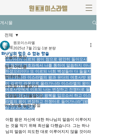
게시물
전체
원포이스라엘
전체
2025년 7월 21일
1분 분량
하나님의 멈출 수 없는 말씀
오늘의 묵상
“미가야가 이르되 왕이 참으로 평안히 돌아오시
게 될진대 여호와께서 나를 통하여 말씀하지 아니
일반 아티클
하셨으리이다 또 이르되 너희 백성들아 다 들을지
업데이트
어다 하니라 이스라엘의 왕과 유다의 여호사밧 왕
이 길르앗 라못으로 올라가니라 이스라엘의 왕이 
성경절기 (봄절기)
여호사밧에게 이르되 나는 변장하고 전쟁터로 들
성경절기 (가을절기)
어가려 하노니 당신은 왕복을 입으소서 하고 이스
라엘의 왕이 변장하고 전쟁터로 들어가니라'"(왕
이스라엘 일반 명절
상 22:28-30, 34).
아합 왕은 자신에 대한 하나님의 말씀이 이루어지
는 것을 막기 위해 최선을 다했습니다. 그는 하나
님의 말씀이 의도한 대로 이루어지지 않을 것이라