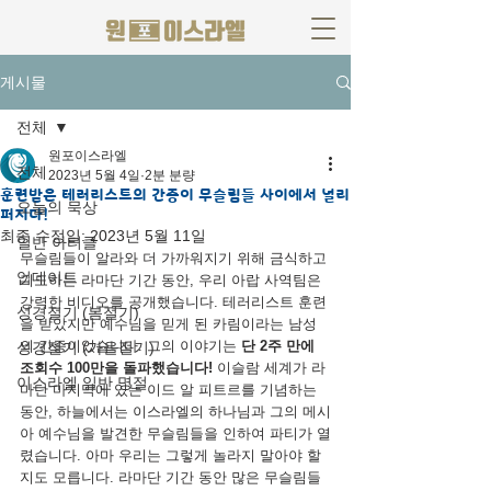
게시물
전체
원포이스라엘
전체
2023년 5월 4일
2분 분량
훈련받은 테러리스트의 간증이 무슬림들 사이에서 널리
오늘의 묵상
퍼지다!
최종 수정일:
2023년 5월 11일
일반 아티클
무슬림들이 알라와 더 가까워지기 위해 금식하고 
업데이트
기도하는 라마단 기간 동안, 우리 아랍 사역팀은 
강력한 비디오를 공개했습니다. 테러리스트 훈련
성경절기 (봄절기)
을 받았지만 예수님을 믿게 된 카림이라는 남성
의 간증이었습니다. 그의 이야기는 
단 2주 만에 
성경절기 (가을절기)
조회수 100만을 돌파했습니다! 
이슬람 세계가 라
이스라엘 일반 명절
마단 마지막에 있는 이드 알 피트르를 기념하는 
동안, 하늘에서는 이스라엘의 하나님과 그의 메시
아 예수님을 발견한 무슬림들을 인하여 파티가 열
렸습니다. 아마 우리는 그렇게 놀라지 말아야 할
지도 모릅니다. 라마단 기간 동안 많은 무슬림들