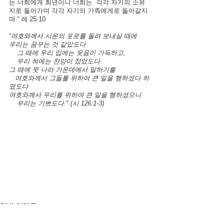
는 너희에게 희년이니 너희는  각각 자기의 소유
지로 돌아가며 각각 자기의 가족에게로 돌아갈지
며.” 레 25:10
“여호와께서 시온의 포로를 돌려 보내실 때에 
우리는 꿈꾸는 것 같았도다 
    그 때에 우리 입에는 웃음이 가득하고,
    우리 혀에는 찬양이 찼었도다
그 때에 뭇 나라 가운데에서 말하기를 
   여호와께서 그들를 위하여 큰 일을 행하셨다 하
였도다
여호와께서 우리를 위하여 큰 일을 행하셨으니
    우리는 기쁘도다." (시 126:1-3)
일반 아티클