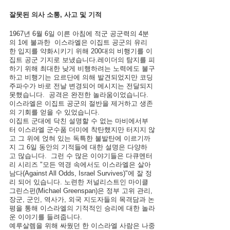
잘못된 의사 소통, 사고 및 기적
1967년 6월 6일 이른 아침에 적군 공군력의 4분
의 1에 불과한  이스라엘은 이집트 공군의 유리
한 입지를 약화시키기 위해 200대의 비행기를 이
집트 공군 기지로 보냈습니다.레이더의 탐지를 피
하기 위해 최대한 낮게 비행하려는 노력에도 불구
하고 비행기는 요르단에 의해 발견되었지만 코딩 
주파수가 바로 전날 변경되어 메시지는 전달되지 
못했습니다.  공격은 완전한 놀라움이었습니다. 
이스라엘은 이집트 공군의 절반을 제거하고 생존
의 기회를 얻을 수 있었습니다.
이집트 군대에 닥친 설명할 수 없는 마비에서부
터 이스라엘 군수품 더미에 착탄했지만 터지지 않
고 그 위에 얹혀 있는 독특한 불발탄에 이르기까
지 그 6일 동안의 기적들에 대한 설명은 다양하
고 많습니다.  그런 수 많은 이야기들은 다큐멘터
리 시리즈 "모든 역경 속에서도 이스라엘은 살아
남다(Against All Odds, Israel Survives)"에 잘 정
리 되어 있습니다. 노련한 저널리스트인 마이클 
그린스펀(Michael Greenspan)은 정부 고위 관리, 
장군, 군인, 역사가, 외국 지도자들의 목격담과 논
평을 통해 이스라엘의 기적적인 승리에 대한 놀라
운 이야기를 들려줍니다.
예루살렘을 위해 싸웠던 한 이스라엘 사람은 나중