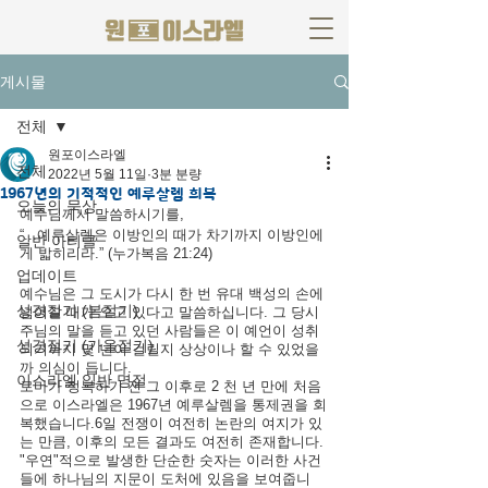
게시물
전체
원포이스라엘
전체
2022년 5월 11일
3분 분량
1967년의 기적적인 예루살렘 회복
오늘의 묵상
예수님께서 말씀하시기를,
“...예루살렘은 이방인의 때가 차기까지 이방인에
일반 아티클
게 밟히리라.” (누가복음 21:24)
업데이트
예수님은 그 도시가 다시 한 번 유대 백성의 손에 
성경절기 (봄절기)
넘어갈 때가 오고 있다고 말씀하십니다. 그 당시 
주님의 말을 듣고 있던 사람들은 이 예언이 성취
성경절기 (가을절기)
되기까지 몇 년이 걸릴지 상상이나 할 수 있었을
까 의심이 듭니다.
이스라엘 일반 명절
로마가 정복하기 전 그 이후로 2 천 년 만에 처음
으로 이스라엘은 1967년 예루살렘을 통제권을 회
복했습니다.6일 전쟁이 여전히 논란의 여지가 있
는 만큼, 이후의 모든 결과도 여전히 존재합니다. 
"우연"적으로 발생한 단순한 숫자는 이러한 사건
들에 하나님의 지문이 도처에 있음을 보여줍니