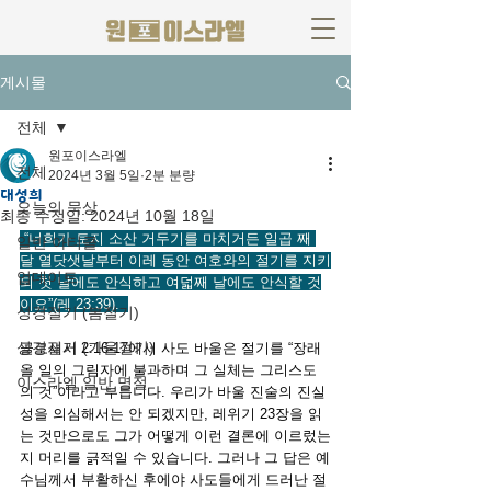
게시물
전체
원포이스라엘
전체
2024년 3월 5일
2분 분량
대성회
오늘의 묵상
최종 수정일:
2024년 10월 18일
 “너희가 토지 소산 거두기를 마치거든 일곱 째 
일반 아티클
달 열닷샛날부터 이레 동안 여호와의 절기를 지키
업데이트
되 첫 날에도 안식하고 여덟째 날에도 안식할 것
이요”(레 23:39).  
성경절기 (봄절기)
성경절기 (가을절기)
골로새서 2:16-17에서 사도 바울은 절기를 “장래 
올 일의 그림자에 불과하며 그 실체는 그리스도
이스라엘 일반 명절
의 것”이라고 부릅니다. 우리가 바울 진술의 진실
성을 의심해서는 안 되겠지만, 레위기 23장을 읽
는 것만으로도 그가 어떻게 이런 결론에 이르렀는
지 머리를 긁적일 수 있습니다. 그러나 그 답은 예
수님께서 부활하신 후에야 사도들에게 드러난 절