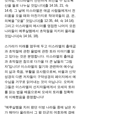
것처럼, 이스라엘이 안전하게 피신할 수 있도록 
산을 둘로 나누실 것입니다(출 14:16, 21; 슥 
14:4). 그 날에 이스라엘은 애굽 사람들에게서 전
리품을 모을 때와 마찬가지로 적대국들의 금, 은, 
의복을 "모을" 것입니다(출 12:35, 44; 슥 14:14). 
그리고 이스라엘의 메시아를 영접한 나머지 모든 
나라들이 예루살렘에서 초막절을 지키러 올라올 
것입니다(슥 14:16, 18). 
스가랴가 미래를 염두에 두고 이스라엘의 출애굽
과 초막절에 관한 율법에 관한 토라 이야기를 읽
고 있다는 것은 분명합니다. 이스라엘의 출애굽
과 초막절은 참으로 다가올 더 큰 날들의 “그림
자”입니다! 이스라엘의 절기와 관련하여 예수님
의 삶과 죽음, 부활을 묘사함으로써, 바울과 신약
성경의 다른 저자들이 구약성경의 페이지에서 예
수님을 거꾸로 읽어내는 것이 아닙니다. 오히려 
그들은 이스라엘의 선지자들에게서 모세의 토라
를 읽는 법을 배움으로써 모세의 토라를 정확하
게 이해했음을 증명합니다!
“예루살렘을 치러 왔던 이방 나라들 중에 남은 자
가 해마다 올라와서 그 왕 만군의 여호와께 경배