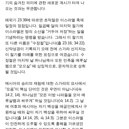
기의 숨겨진 의미에 관한 새로운 계시가 터져 나
오는 것과는 무관합니다. 
레위기 23:39에 따르면 초막절은 이스라엘 축제 
일정의 정점입니다. 일곱째 달의 마지막 절기에 
이스라엘은 땅의 소산을 “거두어 저장”하는 일을 
기념하라는 명령을 받습니다. 그래서 이 절기의 
또 다른 이름은 "수장절"입니다(출 23:16; 34:22). 
신약성경이 기록되기 오래 전에 스가랴 선지자는 
이 절기를 미래를 위한 표징으로 여겼습니다. 수
장절은 마지막 날 하나님께서 모든 민족을 예루살
렘으로 “모으실” 때 상징적으로, 문자적으로 성취
될 것입니다. 
메시아의 승리의 재림에 대한 스가랴의 묘사에서 
“모음”이 핵심 단어인 것은 우연이 아닙니다(슥 
14:2, 14). 하나님은 “모든 이방 나라들을 모아 예
루살렘과 싸우게” 하실 것입니다(슥 14:2). 그 날
에 여호와 메시야는 자기 백성을 애굽인에게서 구
원하실 때와 같이 자기 백성을 위하여 싸우실 것
입니다(출 14:14, 25; 슥 14:3). 그분은 이스라엘
이 안전하게 도주할 수 있도록 홍해을 가르셨던 