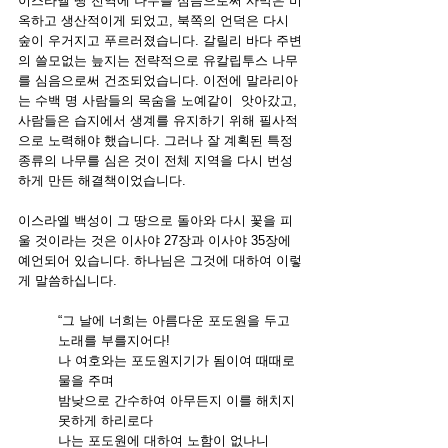
이스라엘 땅 전역에 나무를 심음으로써 사막은 비
옥하고 생산적이게 되었고, 북쪽의 언덕은 다시 
숲이 우거지고 푸르러졌습니다. 갈릴리 바다 주변
의 쓸모없는 늪지는 전략적으로 유칼립투스 나무
를 심음으로써 건조되었습니다. 이전에 말라리아
는 수백 명 사람들의 목숨을 노예같이  앗아갔고, 
사람들은 습지에서 생계를 유지하기 위해 필사적
으로 노력해야 했습니다. 그러나 잘 계획된 특정 
종류의 나무를 심은 것이 전체 지역을 다시 번성
하게 만든 해결책이었습니다.
이스라엘 백성이 그 땅으로 돌아와 다시 꽃을 피
울 것이라는 것은 이사야 27장과 이사야 35장에 
예언되어 있습니다. 하나님은 그것에 대하여 이렇
게 말씀하십니다.
“그 날에 너희는 아름다운 포도원을 두고 
노래를 부를지어다!
나 여호와는 포도원지기가 됨이여 때때로 
물을 주며 
밤낮으로 간수하여 아무든지 이를 해치지 
못하게 하리로다 
나는 포도원에 대하여 노함이 없나니 