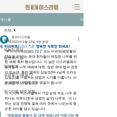
게시물
전체
원포이스라엘
전체
2025년 2월 13일
4분 분량
투 비쉬바트(ט"ו בשבט): 행복한 식목일 되세요!
오늘의 묵상
"투 비쉬바트(ט"ו בשבט )" 또는 비쉬밧(쉐밧월의 
15일을 의미)는 유대 현자들이 제정한 나무를 위
일반 아티클
한 새해 축하 행사입니다. 이 날은 이스라엘에서 
업데이트
농작물과 나무 재배에 대한  많은 유대 법과 관련
이 있는데  특히 열매의 십일조(하나님께 드리는 
성경절기 (봄절기)
십일조)를 구별하는 방법과 시기를 다룹니다. 이
성경절기 (가을절기)
것 때문에 나무에 관한 명절이 됩니다!
이스라엘 일반 명절
이 시기에 이스라엘에서 가장 눈에 띄는 나무 중 
하나는 아몬드(한국 성경의 살구) 나무로,  이 나
무는 성경 전체에 걸쳐 여러 곳에서 나오는데 중
요한 의미를 담고 있습니다.
“여호와의 말씀이 또 내게 임하니라 이르시되 예