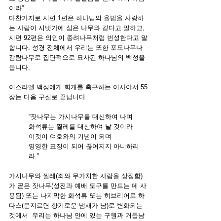
이라”
마찬가지로 시편 1편은 하나님의 율법을 사랑하
는 사람이 시냇가에 심은 나무와 같다고 말하고, 
시편 92편은 의인이 종려나무처럼 번성한다고 말
합니다. 성경 전체에서 우리는 또한 포도나무나 
감람나무로 집단적으로 묘사된 하나님의 백성을 
봅니다.
이스라엘 백성에게 회개를 촉구하는 이사야서 55
장는 다음 구절로 끝납니다.
“잣나무는 가시나무를 대신하여 나며
화석류는 찔레를 대신하여 날 것이라
이것이 여호와의 기념이 되며
영영한 표징이 되어 끊어지지 아니하리
라.”
가시나무와 찔레(죄와 무가치한 사람을 상징함)
가 곧은 잣나무(성전과 예배 도구를 만드는 데 사
용됨) 또는 나지막한 화석류 또는 히브리어로 하
다스(문지르면 향기로운 냄새가 남)로 변화되는 
것에서  우리는 하나님 안에 있는 구원과 거듭남