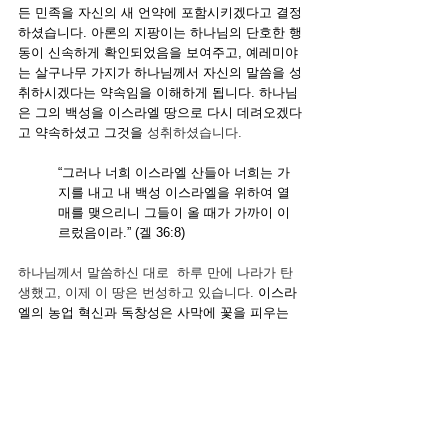
든 민족을 자신의 새 언약에 포함시키겠다고 결정
하셨습니다. 아론의 지팡이는 하나님의 단호한 행
동이 신속하게 확인되었음을 보여주고, 예레미야
는 살구나무 가지가 하나님께서 자신의 말씀을 성
취하시겠다는 약속임을 이해하게 됩니다. 하나님
은 그의 백성을 이스라엘 땅으로 다시 데려오겠다
고 약속하셨고 그것을 
성취하셨습니다.
“그러나 너희 이스라엘 산들아 너희는 가
지를 내고 내 백성 이스라엘을 위하여 열
매를 맺으리니 그들이 올 때가 가까이 이
르렀음이라.” (겔 36:8)
하나님께서 말씀하신 대로  하루 만에 나라가 탄
생했고, 이제 이 땅은 번성하고 있습니다. 
이스라
엘의 농업 혁신과 독창성은 사막에 꽃을 피우는 
점적 관개 시스템을 만들어내었고, 늪지대 황무지
에 유칼립투스 나무 솔루션을 제공하여, 황량한 
땅을 수백만 그루의 나무가 들어선 풍요롭고 숲
이 우거진 초록빛 풍경으로 변형시키는 결과를 가
져왔습니다. 오늘날 이스라엘은 하나님의 신실하
심과 확실성, 그리고 그분의 말씀을 성취하시려