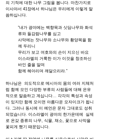
의 기적에 대한 나무 그림을 봅니다. 마찬가지로 
이사야서 41장에서 하나님은 우리에게 이렇게 말
씀하십니다.
“내가 광야에는 백향목과 싯딤나무와 화석
류와 들감람나무를 심고
사막에는 잣나무와 소나무와 황양목을 함
께 두리니
무리가 보고 여호와의 손이 지으신 바요 
이스라엘의 거룩한 이가 이것을 창조하신 
바인 줄을 알며 
함께 헤아리며 깨달으리라.”
하나님은  의도적으로 메시아의 몸의 여러 지체처
럼 함께 모인 다양한 부류의 사람들에 대해 은유
적으로 말씀하고 계십니다… 각각의 특성과 속성
이 있지만 함께 모이면 아름다운 모자이크가 됩니
다. 그러나 동시에 이 예언은 문자 그대로도 성취
되었습니다. 이스라엘이 광야의 한가운데에  실제
로 온갖 종류의 나무, 식물, 채소, 꽃으로 사막을 
꽃피게 했기 때문입니다.