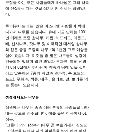
구절을 아는 모든 사람들에게 하나님은 그의 약속
에 신실하시다는 것을 상기시켜 주시는 광경입니
다.
투 비쉬바트에는  많은 이스라엘 사람들이 밖에 
나가서 나무를 심습니다. 유대 기금 단체는 1901
년 이래로 토종 참나무, 캐롭, 레드버드, 아몬드, 
배, 산사나무, 잣나무 및 이국적인 대서양 삼나무
와 같은 중동 토종의 나무 2억 4천만 그루 이상을 
심어 왔습니다. 이것들 중 많은 나무들이 성경에 
언급되어 있으며 말린 과일과 견과류, 특히 신명
기 8장 8절에서 하나님이 약속의 땅에 있을 것이
라고 말씀하신 7종의 과일과 견과류, 즉 포도(건
포도), 무화과, 석류, 대추 , 올리브, 밀, 보리를 먹
는 풍습이 있습니다. 
성경에 나오는 나무들
성경에서 나무는 종종 여러 부류의 사람들을 나타
내는 것으로 간주됩니다. 예를 들면 이사야서 61
장은,
“그들이 의의 (상수리)나무 곧 여호와께서 심으신 
그 영광을 나타낼 자라 일컬음을 받게 하려 하심