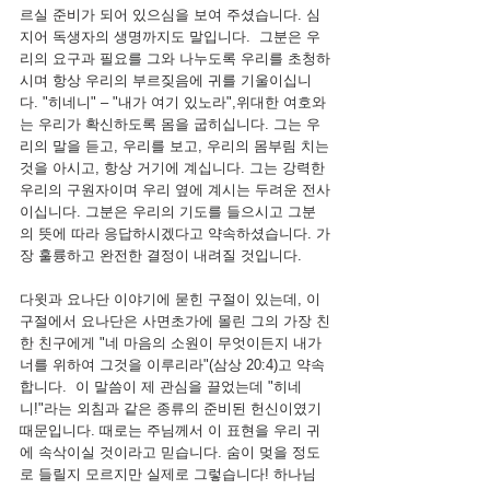
르실 준비가 되어 있으심을 보여 주셨습니다. 심
지어 독생자의 생명까지도 말입니다.  그분은 우
리의 요구과 필요를 그와 나누도록 우리를 초청하
시며 항상 우리의 부르짖음에 귀를 기울이십니
다. "히네니" – "내가 여기 있노라",위대한 여호와
는 우리가 확신하도록 몸을 굽히십니다. 그는 우
리의 말을 듣고, 우리를 보고, 우리의 몸부림 치는
것을 아시고, 항상 거기에 계십니다. 그는 강력한 
우리의 구원자이며 우리 옆에 계시는 두려운 전사
이십니다. 그분은 우리의 기도를 들으시고 그분
의 뜻에 따라 응답하시겠다고 약속하셨습니다. 가
장 훌륭하고 완전한 결정이 내려질 것입니다.
다윗과 요나단 이야기에 묻힌 구절이 있는데, 이 
구절에서 요나단은 사면초가에 몰린 그의 가장 친
한 친구에게 "네 마음의 소원이 무엇이든지 내가 
너를 위하여 그것을 이루리라"(삼상 20:4)고 약속
합니다.  이 말씀이 제 관심을 끌었는데 "히네
니!"라는 외침과 같은 종류의 준비된 헌신이였기 
때문입니다. 때로는 주님께서 이 표현을 우리 귀
에 속삭이실 것이라고 믿습니다. 숨이 멎을 정도
로 들릴지 모르지만 실제로 그렇습니다! 하나님