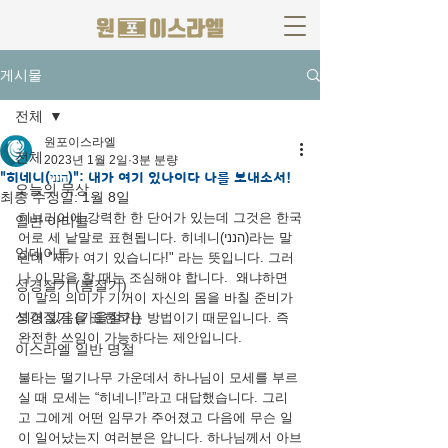
게시물
전체
원포이스라엘
전체
2023년 1월 2일
3분 분량
"히네니(הנני)": 내가 여기 있나이다 나를 보내소서!
오늘의 묵상
최종 수정일:
1월 8일
히브리어에 강력한 한 단어가 있는데 그것은 한국
일반 아티클
어로 세 낱말로 표현됩니다. 히네니(הנני)라는 말
업데이트
인데 "제가 여기 있습니다!" 라는 뜻입니다. 그러
나 이 말을 할 때는 조심해야 합니다.  왜냐하면  
성경절기 (봄절기)
이 말의 의미가 기꺼이 자신의 몸을 바칠 준비가 
성경절기 (가을절기)
되어 있음을 표현하는 방법이기 때문입니다. 즉 
완전한 쓰임이 가능하다는 제안입니다.
이스라엘 일반 명절
불타는 떨기나무 가운데서 하나님이 모세를 부르
실 때 모세는 “히네니!”라고 대답했습니다. 그리
고 그에게 어떤 임무가 주어졌고 다음에 무슨 일
이 일어났는지 여러분은 압니다. 하나님께서 아브