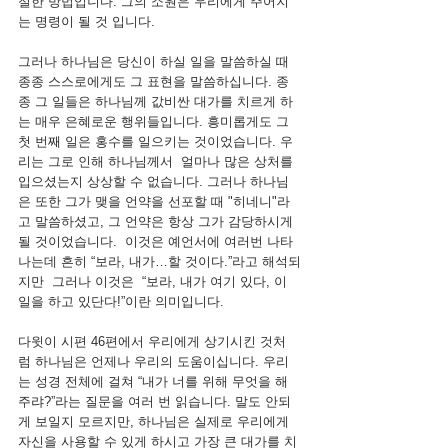
절한 방법입니다. 그의 소원은 우리에게 주어지
는 명령이 될 것 입니다. 
그러나 하나님은 당신이 하실 일을 말씀하실 때 
종종 스스로에게도 그 표현을 말씀하십니다. 종
종 그 일들은 하나님께 값비싼 대가를 치르게 하
는 매우 은혜로운 행위들입니다. 흥미롭게도 그 
첫 번째 일은 홍수를 일으키는 것이었습니다. 우
리는 그로 인해 하나님께서  얼마나 많은 상처를 
입으셨는지 상상할 수 없습니다. 그러나 하나님
은 또한 그가 맺을 언약을 선포할 때 "히네니"라
고 말씀하셨고, 그 언약은 항상 그가 감당하시게 
될 것이었습니다.  이것은 예언서에 여러번 나타
나는데 흔히 “보라, 내가…할 것이다.”라고 해석되
지만  그러나 이것은  “보라, 내가 여기 있다, 이 
일을 하고 있단다!”이란 의미입니다. 
다윗이 시편 46편에서 우리에게 상기시킨 것처
럼 하나님은 언제나 우리의 도움이십니다. 우리
는 성경 전체에 걸쳐 “내가 너를 위해 무엇을 해 
주랴?”라는 질문을 여러 번 읽습니다. 말도 안되
게 보일지 모르지만, 하나님은 실제로 우리에게 
자신을 사용할 수 있게 하시고 가장 큰 대가를 치