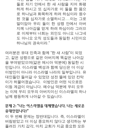
둘로 자기 안에서 한 새 사람을 지어 화평
하게 하시고 또 십자가로 이 둘을 한 몸으
로 하나님과 화목하게 하려 하심이라 원수 
된 것을 십자가로 소멸하시고
….
이는 그로 
말미암아 우리 둘이 한 성령 안에서 아버
지께 나아감을 얻게 하려 하심이라 그러므
로 이제부터 너희는 외인도 아니요 나그네
도 아니요 오직 성도들과 동일한 시민이요 
하나님의 권속이라.”
여러분은 유대 민족과 함께 “한 새 사람”이 되었
고, 같은 성령으로 같은 아버지께 똑같은 나아감
을 부여받았으며(같은 메시아 덕분에) 동일한 시
민입니다. 이스라엘 백성과 함께 당신은 더 이상 
이방인이 아니라 이스라엘 나라의 일부입니다. 유
대인들만 들어갈 수 있었던 성전 뜰에 있던 칸막
이가 허물어졌습니다.  이방인은 어떤 식으로든 
이등 계급이 아닙니다. 예수님 덕분에 우리 모두
는 이제 우리 모두의 아버지이신 이스라엘의 하나
님께 평등하게 나아갈 수 있습니다.
문제 2: “나는 이스라엘을 대체했습니다. 나는 새로운 
유대인입니다!”
이 두 번째 문제는 정반대입니다. 즉, 이스라엘이 
버림받았고 더 이상 중요하지 않다고 생각하는 부
풀려진 가치 감각, 마치 교회가 지금 중요한 모든 