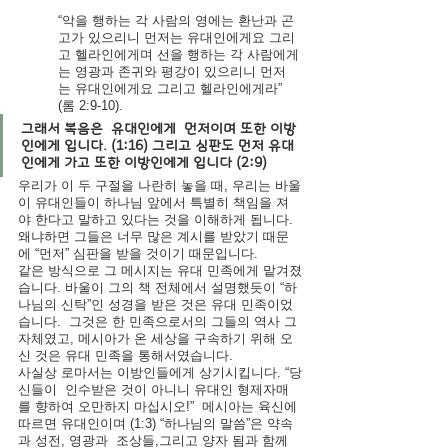
“악을 행하는 각 사람의 영에는 환난과 곤
고가 있으리니 먼저는 유대인에게요 그리
고 헬라인에게며 선을 행하는 각 사람에게
는 영광과 존귀와 평강이 있으리니 먼저
는 유대인에게요 그리고 헬라인에게라” 
(롬 2:9-10).
그래서 복음은  유대인에게  먼저이며 또한 이방
인에게 입니다. (1:16) 그리고 심판도 먼저 유대
인에게 가고 또한 이방인에게 입니다 (2:9)
우리가 이 두 구절을 나란히 놓을 때, 우리는 바울
이 유대인들이 하나님 앞에서 특별히 책임을 져
야 한다고 말하고 있다는 것을 이해하게 됩니다. 
왜냐하면 그들은 너무 많은 계시를 받았기 때문
에 “먼저” 심판을 받을 것이기 때문입니다.
같은 방식으로 그 메시지는 유대 민족에게 맡겨졌
습니다. 바울이 그의 책 전체에서 설명했듯이 “하
나님의 신탁”인 성경을 받은 것은 유대 민족이었
습니다.  그것은 한 민족으로서의 그들의 역사 그 
자체였고, 메시아가 온 세상을 구속하기 위해 오
신 것은 유대 민족을 통해서였습니다.
사실상 로마서는 이방인들에게 상기시킵니다. “당
신들이  인수받은 것이 아니니 유대인 형제자매
를 향하여 오만하지 마십시오!”  메시아는 육신에 
따르면 유대인이며 (1:3) “하나님의 말씀”은 약속
과 성전, 영광과  조상들,그리고 양자 됨과 함께 