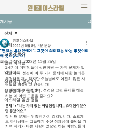
게시물
전체
원포이스라엘
전체
2022년 6월 8일
4분 분량
"먼저는 유대인에게": 그것이 의미하는 바는 무엇이며
오늘의 묵상
왜 중요할까요?
최종 수정일:
2022년 11월 25일
일반 아티클
1세기에 이방인들이 씨름하던 두 가지 문제가 있
업데이트
었습니다. 성경이 이 두 가지 문제에 대한 놀라운 
해결책을 제시하지만 오늘날에도 여전히 많은 사
성경절기 (봄절기)
람들을 괴롭히고 있습니다! 
이 문제들은 무엇이며, 성경은 그런 문제를 해결
성경절기 (가을절기)
하는 데 어떤 도움을 줄까요?
이스라엘 일반 명절
문제 1: "나는 가치 없는 이방인입니다... 유대인이었으
면 좋겠어요!"
첫 번째 문제는 위축된 가치 감각입니다. 슬프게
도 하나님께서 그들에게 주신 정체성에 불만을 가
지며 자기가 다른 사람이었으면 하는 이방인들이 