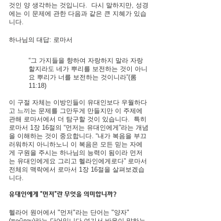
것인 양 생각하는 것입니다.  다시 말하지만, 성경
에는 이 문제에 관한 다음과 같은 큰 지혜가 있습
니다.
하나님의 대답: 로마서
“그 가지들을 향하여 자랑하지 말라 자랑
할지라도 네가 뿌리를 보전하는 것이 아니
요 뿌리가 너를 보전하는 것이니라”(롬 
11:18)
이 구절 자체는 이방인들이 유대인보다 우월하다
고 느끼는 문제를 그만두게 만들지만 이 주제에 
관해 로마서에서 더 탐구할 것이 있습니다.  특히 
로마서 1장 16절의 “먼저는 유대인에게”라는 개념
을 이해하는 것이 중요합니다. “내가 복음을 부끄
러워하지 아니하노니 이 복음은 모든 믿는 자에
게 구원을 주시는 하나님의 능력이 됨이라 먼저
는 유대인에게요 그리고 헬라인에게로다” 로마서 
전체의 맥락에서 로마서 1장 16절을 살펴보겠습
니다.
유대인에게 “먼저”란 무엇을 의미합니까?
헬라어 원어에서 "먼저"라는 단어는 "양자"
(πρῶτον)라는 단어입니다.여기서 바울이 말하는 