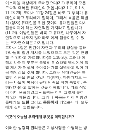
이스라엘 백성에게 주어졌으며(3:2) 우리의 모든 
구속적 축복은 유대인의 것입니다(3:1-2 ; 9:1-5, 
11:28-29). 로마서 11장 24절은 바로 그 뿌리가 유
대인이라고 우리에게 말하며, 그래서 복음은 특별
히 (양자) 유대인을 위한 것이며 유대인들은 다시 
접붙여져야 하는 자연적인 가지라고 말합니다
(11:24). 이방인들은 비록 그 유대인 나무에서 자
연적으로 나오지 않더라도 이제 접붙여질 수 있
는 부자연스러운 가지입니다. 
로마서 1장은 인간이 자연과 우리의 양심을 통해 
하나님의 일반 계시를 보았으므로 모든 것은 변명
할 수 없다고 가르칩니다(롬 1:18-20). 그러나 이 
책의 나머지 부분은 특별히 이스라엘 백성에게 특
별 계시가 어떻게 주어졌는가를 설명하고 있어 더
욱 책임감을 갖게 합니다. 그래서 유대인들은 특
별히 심판을 받을 것입니다(양자). 마찬가지로 우
리는 바울이 복음이 유대 민족을 위한 특별히, 특
히(양자)라고 말하는 것을 이해합니다. 기초 작업
이 이미 완료되었고 – 트랙은 이미 그렇게 놓여
져 있기 때문입니다…그러나 복음은 이제 이방인
들에게도 
또한 
그리고 
동등하게
 되었습니다. 모두
에게 길이 열렸습니다.
이것이 오늘날 우리에게 무엇을 의미합니까?
이러한 성경적 원리들은 지상사명을 수행하는 방