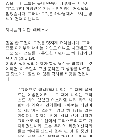
있습니다. 그들은 유대 민족이 어떻게든 "더 낫
다"고 하며 이방인은 이등 시민이라는 거짓말을 
믿었습니다. 그러나 그것은 하나님께서 보시는 방
식이 전혀 아닙니다.
하나님의 대답: 에베소서
말씀 한 구절이 그것을 멋지게 요약합니다. “그러
므로 이제부터 너희는 외인도 아니요 나그네도 아
니요 오직 성도들과 동일한 시민이요 하나님의 권
속이라”(엡 2:19).  
이방인 정체성의 문제가 항상 당신을 괴롭히는 것
이라면, 이 구절의 주변 문맥은 그 상황을 바로잡
고 당신에게 훨씬 더 많은 격려를 제공할 것입니
다.
“그러므로 생각하라 너희는 그 때에 육체
로는 이방인이요 … 그 때에 너희는 그리
스도 밖에 있었고 이스라엘 나라 밖의 사
람이라 약속의 언약들에 대하여는 외인이
요 세상에서 소망이 없고 하나님도 없는 
자이더니 이제는 전에 멀리 있던 너희가 
그리스도 예수 안에서 그리스도의 피로 가
까워졌느니라 그는 우리의 화평이신지라 
둘로 하나를 만드사 원수 된 것 곧 중간에 
막힌 담을 자기 육체로 허시고….이는 이 