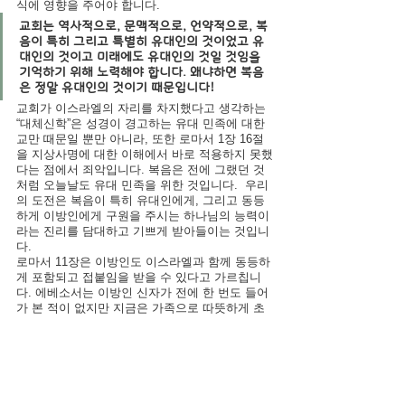
식에 영향을 주어야 합니다.
교회는 역사적으로, 문맥적으로, 언약적으로, 복
음이 특히 그리고 특별히 유대인의 것이었고 유
대인의 것이고 미래에도 유대인의 것일 것임을 
기억하기 위해 노력해야 합니다
. 
왜냐하면 복음
은 정말 유대인의 것이기 때문입니다!
교회가 이스라엘의 자리를 차지했다고 생각하는 
“대체신학”은 성경이 경고하는 유대 민족에 대한 
교만 때문일 뿐만 아니라, 또한 로마서 1장 16절
을 지상사명에 대한 이해에서 바로 적용하지 못했
다는 점에서 죄악입니다. 복음은 전에 그랬던 것 
처럼 오늘날도 유대 민족을 위한 것입니다.  우리
의 도전은 복음이 특히 유대인에게, 그리고 동등
하게 이방인에게 구원을 주시는 하나님의 능력이
라는 진리를 담대하고 기쁘게 받아들이는 것입니
다. 
로마서 11장은 이방인도 이스라엘과 함께 동등하
게 포함되고 접붙임을 받을 수 있다고 가르칩니
다. 에베소서는 이방인 신자가 전에 한 번도 들어
가 본 적이 없지만 지금은 가족으로 따뜻하게 초
대된 새 집으로 어떻게 환영을 받았는지 보여줍니
다. 열방이 이스라엘 나라에 합류할 수 있도록 레
드 카펫이 깔려 있으며, 그들은 자신들의 소유가 
아니였던 집으로 입양될 수 있습니다.  마찬가지
로, 우리가 유대인들에게 복음을 전할 때 우리는 
그들에게 그들의 조상들의 믿음을 떠나라고 요구